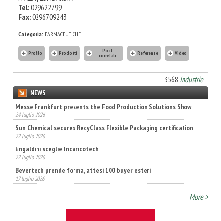
Tel:
029622799
Fax:
0296709243
Categoria:
FARMACEUTICHE
Post
Profilo
Prodotti
Referenze
Video
correlati
3568
Industrie
NEWS
Messe Frankfurt presents the Food Production Solutions Show
24 luglio 2026
Sun Chemical secures RecyClass Flexible Packaging certification
22 luglio 2026
Engaldini sceglie Incaricotech
22 luglio 2026
Bevertech prende forma, attesi 100 buyer esteri
17 luglio 2026
Annunciati i finalisti dei Diamonds Awards 2026 di FTA Europe
More >
14 luglio 2026