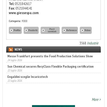
Tel:
0521842617
Fax:
0521844141
www.giessespa.com
Categoria:
FOOD
Post
Profilo
Prodotti
Referenze
Video
correlati
3568
Industrie
NEWS
Messe Frankfurt presents the Food Production Solutions Show
Sun Chemical secures RecyClass Flexible Packaging certification
24 luglio 2026
22 luglio 2026
Engaldini sceglie Incaricotech
22 luglio 2026
Annunciati i finalisti dei Diamonds Awards 2026 di FTA Europe
14 luglio 2026
More >