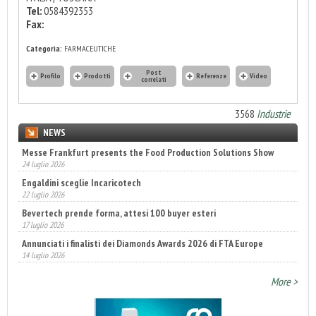
Tel:
0584392353
Fax:
Categoria:
FARMACEUTICHE
Post
Profilo
Prodotti
Referenze
Video
correlati
3568
Industrie
NEWS
Messe Frankfurt presents the Food Production Solutions Show
24 luglio 2026
Engaldini sceglie Incaricotech
22 luglio 2026
Bevertech prende forma, attesi 100 buyer esteri
17 luglio 2026
Annunciati i finalisti dei Diamonds Awards 2026 di FTA Europe
14 luglio 2026
Fatturato record per l'industria cosmetica in Italia
10 luglio 2026
More >