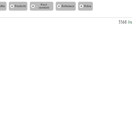
Post
ofilo
Prodotti
Referenze
Video
correlati
3568
In