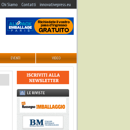
Chi Siamo
Contatti
innovativepress.eu
EVENTI
VIDEO
LE RIVISTE