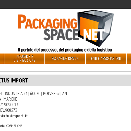
INDUSTRIE E
PACKAGING DESIGN
ENTI E ASSOCIAZIONI
DISTRIBUZIONE
XTUS IMPORT
ELL INDUSTRIA 23 | 60020 | POLVERIGI | AN
A | MARCHE
719090013
071908573
sixtusimport.it
ria:
COSMETICHE