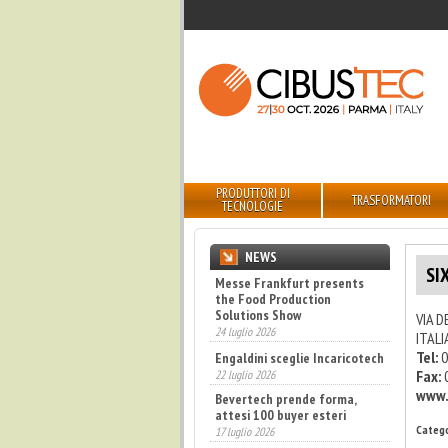
PRODUTTORI DI
TRASFORMATORI
TECNOLOGIE
NEWS
SI
Messe Frankfurt presents
the Food Production
Solutions Show
VIA D
24 luglio 2026
ITALI
Tel:
0
Engaldini sceglie Incaricotech
Fax:
22 luglio 2026
www.
Bevertech prende forma,
attesi 100 buyer esteri
Catego
17 luglio 2026