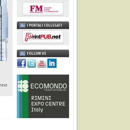
I PORTALI COLLEGATI
FOLLOW US
chese