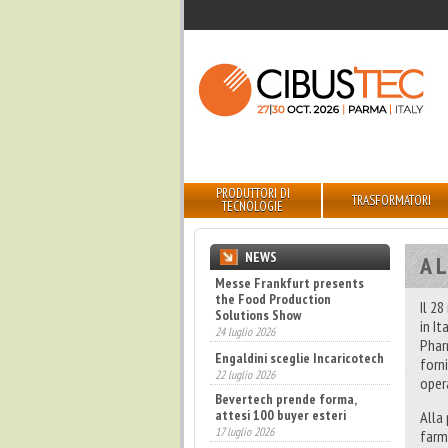
PRODUTTORI DI
TRASFORMATORI
TECNOLOGIE
NEWS
A L
Messe Frankfurt presents
Engaldini sceglie Incaricotech
the Food Production
22 luglio 2026
Il 28
Solutions Show
in It
Bevertech prende forma,
24 luglio 2026
attesi 100 buyer esteri
Phar
17 luglio 2026
forn
opera
Annunciati i finalisti dei
Diamonds Awards 2026 di FTA
Europe
Alla
14 luglio 2026
farma