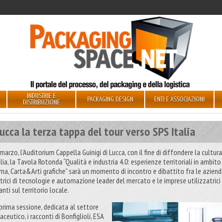
INDUSTRIE E
PACKAGING DESIGN
ENTI E ASSOCIAZIONI
DISTRIBUZIONE
ucca la terza tappa del tour verso SPS Italia
 marzo, l’Auditorium Cappella Guinigi di Lucca, con il fine di diffondere la cultura
alia, la Tavola Rotonda “Qualità e industria 4.0: esperienze territoriali in ambito
ma, Carta&Arti grafiche” sarà un momento di incontro e dibattito fra le azien
itrici di tecnologie e automazione leader del mercato e le imprese utilizzatrici
nti sul territorio locale.
 prima sessione, dedicata al settore
ceutico, i racconti di Bonfiglioli, ESA