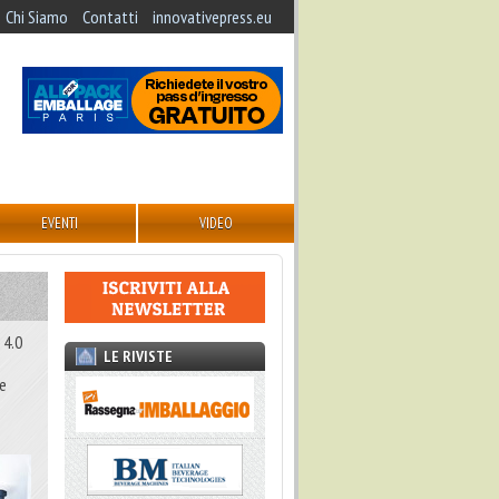
Chi Siamo
Contatti
innovativepress.eu
EVENTI
VIDEO
 4.0
LE RIVISTE
de