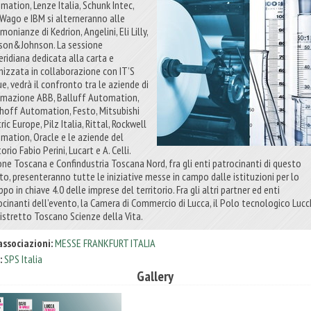
mation, Lenze Italia, Schunk Intec,
, Wago e IBM si alterneranno alle
monianze di Kedrion, Angelini, Eli Lilly,
son&Johnson. La sessione
ridiana dedicata alla carta e
nizzata in collaborazione con IT’S
e, vedrà il confronto tra le aziende di
mazione ABB, Balluff Automation,
hoff Automation, Festo, Mitsubishi
ric Europe, Pilz Italia, Rittal, Rockwell
mation, Oracle e le aziende del
torio Fabio Perini, Lucart e A. Celli.
one Toscana e Confindustria Toscana Nord, fra gli enti patrocinanti di questo
to, presenteranno tutte le iniziative messe in campo dalle istituzioni per lo
ppo in chiave 4.0 delle imprese del territorio. Fra gli altri partner ed enti
ocinanti dell’evento, la Camera di Commercio di Lucca, il Polo tecnologico Luc
 Distretto Toscano Scienze della Vita.
associazioni:
MESSE FRANKFURT ITALIA
:
SPS Italia
Gallery