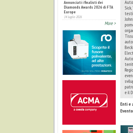
Auto
Fatturato record per
l'industria cosmetica in Italia
Sick
10 luglio 2026
testi
John
More >
pome
orga
Tissu
auto
Beck
Elect
Auto
terri
Regi
even
svilu
patr
e il
Enti e 
Evento