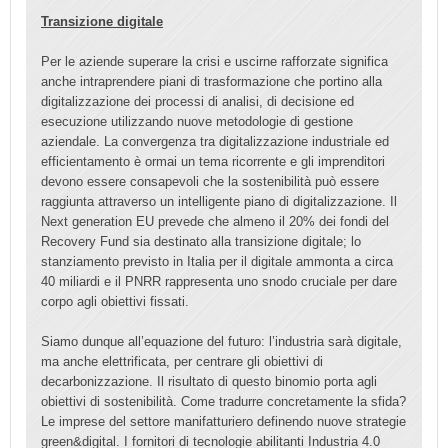
Transizione digitale
Per le aziende superare la crisi e uscirne rafforzate significa
anche intraprendere piani di trasformazione che portino alla
digitalizzazione dei processi di analisi, di decisione ed
esecuzione utilizzando nuove metodologie di gestione
aziendale. La convergenza tra digitalizzazione industriale ed
efficientamento è ormai un tema ricorrente e gli imprenditori
devono essere consapevoli che la sostenibilità può essere
raggiunta attraverso un intelligente piano di digitalizzazione. Il
Next generation EU prevede che almeno il 20% dei fondi del
Recovery Fund sia destinato alla transizione digitale; lo
stanziamento previsto in Italia per il digitale ammonta a circa
40 miliardi e il PNRR rappresenta uno snodo cruciale per dare
corpo agli obiettivi fissati.
Siamo dunque all’equazione del futuro: l’industria sarà digitale,
ma anche elettrificata, per centrare gli obiettivi di
decarbonizzazione. Il risultato di questo binomio porta agli
obiettivi di sostenibilità. Come tradurre concretamente la sfida?
Le imprese del settore manifatturiero definendo nuove strategie
green&digital. I fornitori di tecnologie abilitanti Industria 4.0