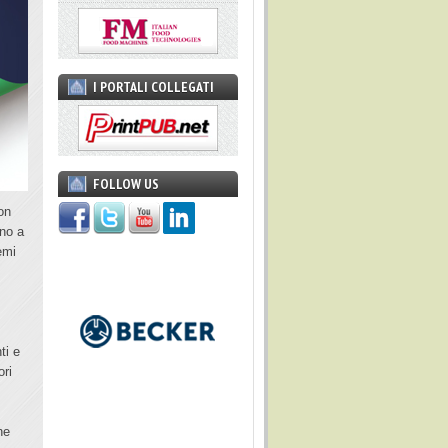
I PORTALI COLLEGATI
FOLLOW US
con
ano a
emi
ti e
ori
he