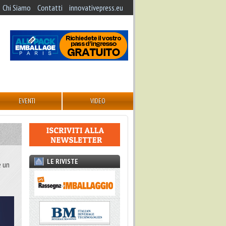
Chi Siamo
Contatti
innovativepress.eu
EVENTI
VIDEO
LE RIVISTE
e un