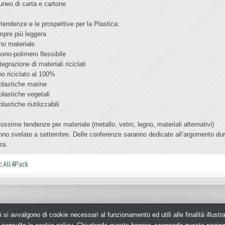
 cuneo di carta e cartone
 tendenze e le prospettive per la Plastica:
mpre più leggera
no materiale
 mono-polimero flessibile
ntegrazione di materiali riciclati
no riciclato al 100%
 plastiche marine
 plastiche vegetali
plastiche riutilizzabili
rossime tendenze per materiale (metallo, vetro, legno, materiali alternativi)
nno svelate a settembre. Delle conferenze saranno dedicate all’argomento du
era.
:
All4Pack
i si avvalgono di cookie necessari al funzionamento ed utili alle finalità illust
aging - N.ro Iscrizione ROC 35480 -
Privacy policy