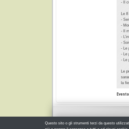
- Il
Le 8
- Se
- Mo
- Il
- L’i
- So
- Le
- Le
- Le 
Le p
sara
la fi
Evento
Questo sito o gli strumenti terzi da questo utilizzat
© Copyright 2026. Packagingspace.net - Il portale del pack