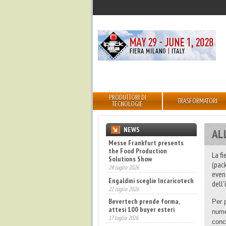
PRODUTTORI DI
TRASFORMATORI
TECNOLOGIE
NEWS
AL
Engaldini sceglie Incaricotech
22 luglio 2026
La f
(pack
Bevertech prende forma,
attesi 100 buyer esteri
even
17 luglio 2026
dell'
Annunciati i finalisti dei
Diamonds Awards 2026 di FTA
Per 
Europe
nume
14 luglio 2026
concr