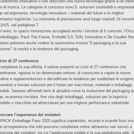
icolarmente innovative o che utilizzano una nuova tecnologia grazie a un inte
ro di ricerca. Le categorie in concorso sono 5: soluzioni sostenibili e responsab
n ed ergonomia, tecnologie innovative, i materiali del futuro e le migliori
ormance logistiche. La cerimonia di premiazione avrà luogo martedì 24 novem
11h15, nel padiglione 7.
t’anno, lo spazio innovazione accoglierà anche i vincitori di 5 concorsi: l’Osc
’Imballaggio, Pack The Future, Emballé 5.0, SIAL Innovation e De Gouden Noo
sitatori potranno anche vedere la nuovissima mostra “Il packaging e la sua
luzione”: le novità e le tendenze del packaging.
iclo di 27 conferenze
completare la sua offerta, il salone proporrà un ciclo di 27 conferenze che
entiranno, ognuna in un determinato settore, di conoscere e capire le nuove
ative e regolamentazioni e decodificare le tendenze per soddisfare le esigenz
umatori e trovare soluzioni per il futuro per macchinari, materiali e imballaggi
enibili. Saranno affrontati temi di attualità come la rivoluzione del packaging (
n, economia circolare, fine vita degli imballaggi), soluzioni per la logistica
enibile o macchine ed attrezzature per una migliore performance industriale.
mizzare l’esperienza dei visitatori
PACK Emballage Paris 2020 significa soprattutto, incontri e scambi fisici ma
e un’esperienza che tutti possono completare online attraverso vari servizi a
sizione dei visitatori, tra cui l’applicazione mobile e la sua piattaforma web. V