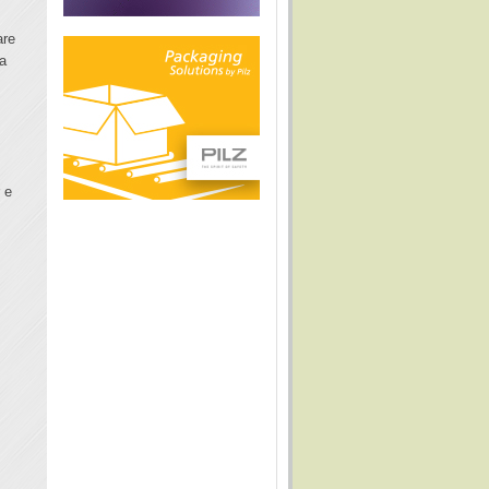
are
 a
o
 e