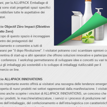
ni, per la ALL4PACK Emballage di
i sono stati progettati spazi specifici
oddisfare tutte le aspettative dei
atori.
io Objectif Zéro Impact (Obiettivo
tto Zero)
copo di questo spazio è incoraggiare
ontro dei protagonisti del
iamento e consentire a tutti di
ararsi per "il dopo Rivoluzione". I visitatori potranno così scambiare opinioni 
rentina di start-up e altri operatori che offrono soluzioni innovative e partecip
e conferenze. I workshop permetteranno di sviluppare idee e concetti su vari t
ui gli imballaggi più sostenibili o lo sviluppo di imballaggi riutilizzabili per il
ercio on line.
zio ALL4PACK INNOVATIONS
to importante evento offrirà ai visitatori una rassegna delle tendenze emergen
operta di nuovi prodotti nei settori rappresentati dalla manifestazione. I visitat
anno anche scoprire i vincitori di ALL4PACK INNOVATIONS, un concorso che
a i prodotti, le macchine/attrezzature, i servizi o i processi di produzione nel
re dell’imballaggio, del confezionamento e dell’intra-logistica con caratteristic