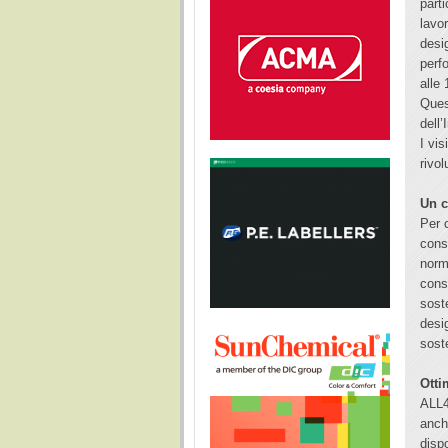
part
lavo
desig
perf
alle 
Ques
dell
I vi
rivo
Un c
Per 
cons
norm
cons
sost
desig
sost
Otti
ALL4
anch
dispo