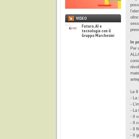
poss
l’el
oltr
VIDEO
sess
Futuro, AI e
prese
tecnologia con il
Gruppo Marchesini
In p
Per o
ALL4
cons
révo
mate
ante
Le 8
- La
- L’
- La
- Il
- Il
- Il 
- Il