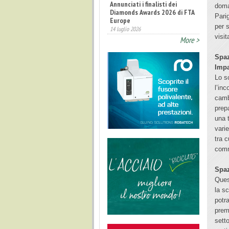
Fatturato record per
doma
l'industria cosmetica in Italia
Parig
10 luglio 2026
per s
visit
More >
Spaz
Impa
Lo s
l’inc
camb
prep
una t
vari
tra c
comm
Spa
Ques
la sc
potr
premi
setto