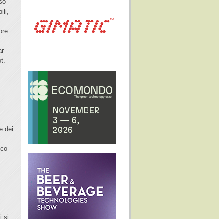
nso
ili,
bre
ar
t.
e dei
eco-
i si