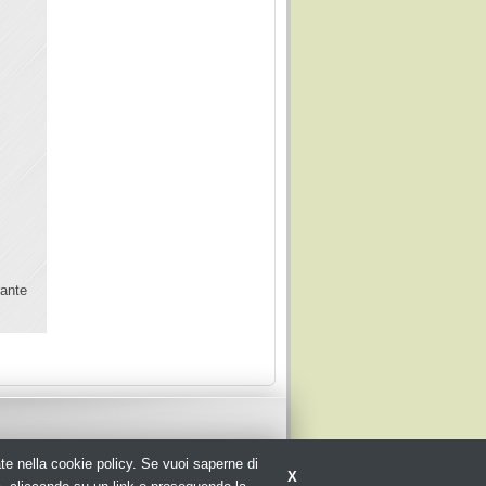
rante
rate nella cookie policy. Se vuoi saperne di
X