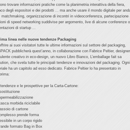
ono trovare informazioni pratiche come la planimetria interattiva della fiera,
enco degli espositori e dei prodotti ... ma anche usare il mondo digitale per and
e: matchmaking, organizzazione di incontri in videoconferenza, partecipazione
ioni di speed networking suddivise per argomento, live di alcune conferenze 
ntazioni di startup ...
rima linea nelle nuove tendenze Packaging
ffrire ai suoi visitatori tutte le ultime informazioni sul settore del packaging,
PACK pubblicherà quest’anno, in collaborazione con Fabrice Peltier, designer
ulente creativo in eco-design, un nuovo Libro Bianco, L’emballage fait sa
lution, che svela tutte le principali tendenze e innovazioni del packaging. Ogni
riale ha un capitolo ad esso dedicato. Fabrice Peltier lo ha presentato in
prima:
 tendenze e le prospettive per la Carta-Cartone:
 sostituzione
impermeabilizzazione
 tasca morbida riciclabile
 vassoio di cartone
 complesso prende forma
flessibile in un corpo rigido
 grande formato Bag in Box