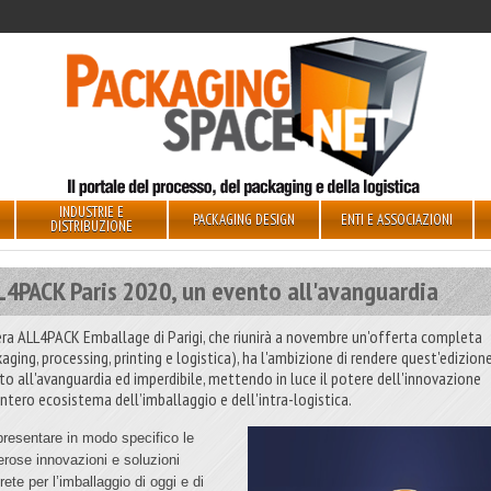
INDUSTRIE E
PACKAGING DESIGN
ENTI E ASSOCIAZIONI
DISTRIBUZIONE
L4PACK Paris 2020, un evento all'avanguardia
iera ALL4PACK Emballage di Parigi, che riunirà a novembre un'offerta completa
aging, processing, printing e logistica), ha l'ambizione di rendere quest'edizion
to all'avanguardia ed imperdibile, mettendo in luce il potere dell'innovazione
intero ecosistema dell’imballaggio e dell'intra-logistica.
presentare in modo specifico le
rose innovazioni e soluzioni
ete per l’imballaggio di oggi e di