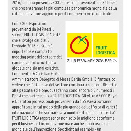
2016, saranno presenti 2800 espositori provenienti da 84 Paesi,
che presenteranno la più completa panoramica mondiale della
catena del valore aggiunto per il commercio ortofrutticolo.
Con 2.800 Espositori
provenienti da 84 Paesi il
salone FRUIT LOGISTICA 2016
che si svolge dal 3 al 5
Febbraio 2016, sarà il più
importante e completo
meeting point del settore del
commercio ortofrutticolo
globale che sia mai esistito.
Commenta Dr.Christian Göke,
Amministratore Delegato di Messe Berlin GmbH: "È fantastico
vedere che l'interesse del settore continua a crescere. Rispetto
alla passata edizione, quest'anno sono ancora più numerosi i
Paesi che partecipano a FRUIT LOGISTICA. Gli oltre 65.000 Buyer
e Operatori professionali provenienti da 135 Paesi potranno
approfittare in tal modo della più grande dell'offerta di varietà
internazionale che sia mai stata riunita sotto un unico tetto".
FRUIT LOGISTICA rappresenta non solo la miglior piattaforma
per il business e l'informazione ma è anche il palcoscenico
mondiale dell'Innovazione. Spotlight ad esempio - un