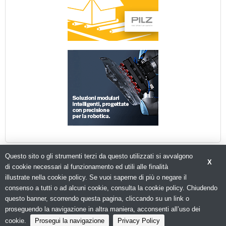
Questo sito o gli strumenti terzi da questo utilizzati si avvalgono
X
di cookie necessari al funzionamento ed utili alle finalità
illustrate nella cookie policy. Se vuoi saperne di più o negare il
© Copyright 2026. Packagingspace.net - Il portale del packaging - N.ro Iscrizione ROC 35480 -
consenso a tutti o ad alcuni cookie, consulta la cookie policy. Chiudendo
Privacy policy
questo banner, scorrendo questa pagina, cliccando su un link o
proseguendo la navigazione in altra maniera, acconsenti all’uso dei
cookie.
Prosegui la navigazione
Privacy Policy