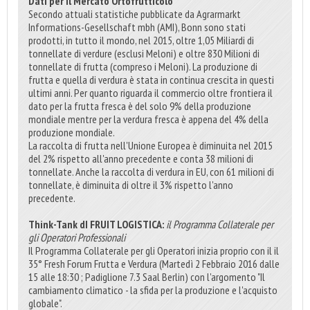
Dati per il Mercato Ortofrutticolo
Secondo attuali statistiche pubblicate da Agrarmarkt
Informations-Gesellschaft mbh (AMI), Bonn sono stati
prodotti, in tutto il mondo, nel 2015, oltre 1,05 Miliardi di
tonnellate di verdure (esclusi Meloni) e oltre 830 Milioni di
tonnellate di frutta (compreso i Meloni). La produzione di
frutta e quella di verdura è stata in continua crescita in questi
ultimi anni. Per quanto riguarda il commercio oltre frontiera il
dato per la frutta fresca è del solo 9% della produzione
mondiale mentre per la verdura fresca è appena del 4% della
produzione mondiale.
La raccolta di frutta nell'Unione Europea è diminuita nel 2015
del 2% rispetto all'anno precedente e conta 38 milioni di
tonnellate. Anche la raccolta di verdura in EU, con 61 milioni di
tonnellate, è diminuita di oltre il 3% rispetto l'anno
precedente.
Think-Tank dI FRUIT LOGISTICA:
il Programma Collaterale per
gli Operatori Professionali
Il Programma Collaterale per gli Operatori inizia proprio con il il
35° Fresh Forum Frutta e Verdura (Martedì 2 Febbraio 2016 dalle
15 alle 18:30 ; Padiglione 7.3 Saal Berlin) con l'argomento "Il
cambiamento climatico - la sfida per la produzione e l'acquisto
globale".