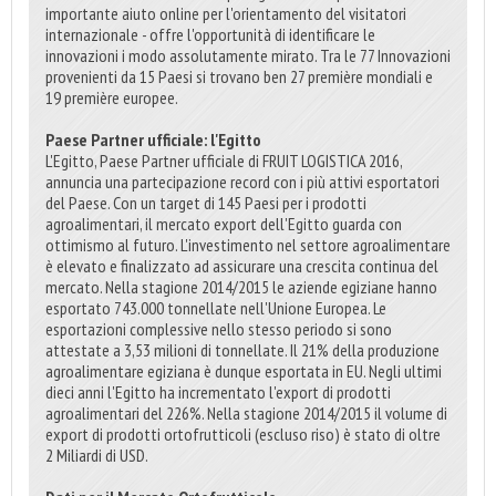
importante aiuto online per l'orientamento del visitatori
internazionale - offre l'opportunità di identificare le
innovazioni i modo assolutamente mirato. Tra le 77 Innovazioni
provenienti da 15 Paesi si trovano ben 27 première mondiali e
19 première europee.
Paese Partner ufficiale: l'Egitto
L'Egitto, Paese Partner ufficiale di FRUIT LOGISTICA 2016,
annuncia una partecipazione record con i più attivi esportatori
del Paese. Con un target di 145 Paesi per i prodotti
agroalimentari, il mercato export dell'Egitto guarda con
ottimismo al futuro. L'investimento nel settore agroalimentare
è elevato e finalizzato ad assicurare una crescita continua del
mercato. Nella stagione 2014/2015 le aziende egiziane hanno
esportato 743.000 tonnellate nell'Unione Europea. Le
esportazioni complessive nello stesso periodo si sono
attestate a 3,53 milioni di tonnellate. Il 21% della produzione
agroalimentare egiziana è dunque esportata in EU. Negli ultimi
dieci anni l'Egitto ha incrementato l'export di prodotti
agroalimentari del 226%. Nella stagione 2014/2015 il volume di
export di prodotti ortofrutticoli (escluso riso) è stato di oltre
2 Miliardi di USD.