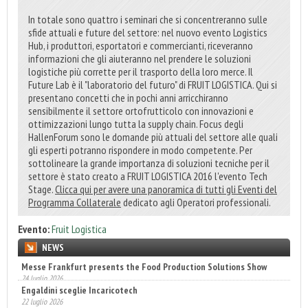
In totale sono quattro i seminari che si concentreranno sulle
sfide attuali e future del settore: nel nuovo evento Logistics
Hub, i produttori, esportatori e commercianti, riceveranno
informazioni che gli aiuteranno nel prendere le soluzioni
logistiche più corrette per il trasporto della loro merce. Il
Future Lab è il "laboratorio del futuro" di FRUIT LOGISTICA. Qui si
presentano concetti che in pochi anni arricchiranno
sensibilmente il settore ortofrutticolo con innovazioni e
ottimizzazioni lungo tutta la supply chain. Focus degli
HallenForum sono le domande più attuali del settore alle quali
gli esperti potranno rispondere in modo competente. Per
sottolineare la grande importanza di soluzioni tecniche per il
settore è stato creato a FRUIT LOGISTICA 2016 l'evento Tech
Stage.
Clicca qui per avere una panoramica di tutti gli Eventi del
Programma Collaterale
dedicato agli Operatori professionali.
Evento:
Fruit Logistica
NEWS
Engaldini sceglie Incaricotech
22 luglio 2026
Bevertech prende forma, attesi 100 buyer esteri
17 luglio 2026