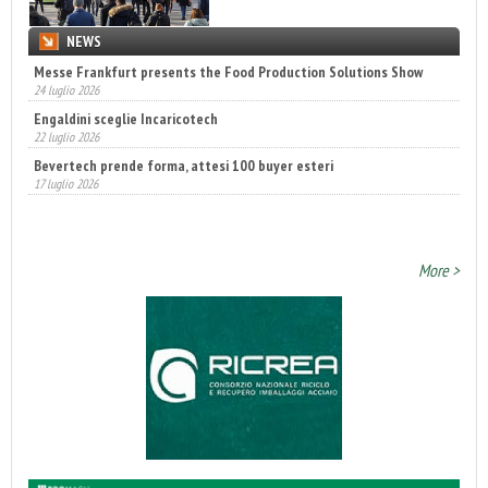
NEWS
Messe Frankfurt presents the Food Production Solutions Show
Engaldini sceglie Incaricotech
24 luglio 2026
22 luglio 2026
Bevertech prende forma, attesi 100 buyer esteri
17 luglio 2026
Fatturato record per l'industria cosmetica in Italia
10 luglio 2026
More >