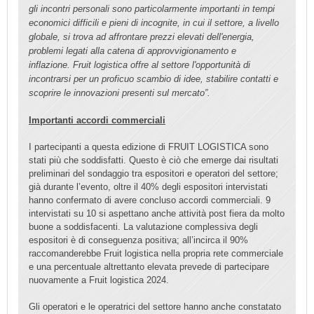
gli incontri personali sono particolarmente importanti in tempi
economici difficili e pieni di incognite, in cui il settore, a livello
globale, si trova ad affrontare prezzi elevati dell'energia,
problemi legati alla catena di approvvigionamento e
inflazione.
Fruit logistica
offre al settore l'opportunità di
incontrarsi per un proficuo scambio di idee, stabilire contatti e
scoprire le innovazioni presenti sul mercato”.
Importanti accordi commerciali
I partecipanti a questa edizione di FRUIT LOGISTICA sono
stati più che soddisfatti. Questo è ciò che emerge dai risultati
preliminari del sondaggio tra espositori e operatori del settore;
già durante l’evento, oltre il 40% degli espositori intervistati
hanno confermato di avere concluso accordi commerciali. 9
intervistati su 10 si aspettano anche attività post fiera da molto
buone a soddisfacenti. La valutazione complessiva degli
espositori è di conseguenza positiva; all’incirca il 90%
raccomanderebbe
Fruit logistica
nella propria rete commerciale
e una percentuale altrettanto elevata prevede di partecipare
nuovamente a
Fruit logistica
2024.
Gli operatori e le operatrici del settore hanno anche constatato