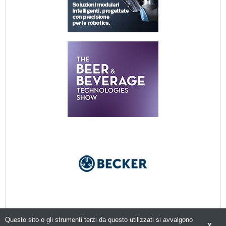
Questo sito o gli strumenti terzi da questo utilizzati si avvalgono
X