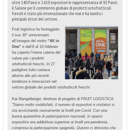
oltre 140 Paesi e 2.610 espositori in rappresentanza di 92 Paesi,
il Salone per il commercio globale di prodotti ortofrutticoli
freschi è stato più internazionale che mai e ha riunito i
principali attori del settore.
Fruit logistica ha festeggiato
il suo 30° anniversario
all’insegna del motto
“All in
One”
e dall’8 al 10 febbraio
ha coperto l’intera catena del
valore per i prodotti
ortofrutticoli freschi. In 27
padiglioni tutto ruotava
attorno alle più recenti
tendenze e innovazioni nel
settore globale dei prodotti ortofrutticoli freschi.
Kai Mangelberger, direttore di progetto di FRUIT LOGISTICA:
“Siamo molto soddisfatti, il numero di espositori e visitatori si
sta avvicinando nuovamente ai livelli pre-Covid. Con una
buona quarantina di partecipazioni nazionali, lo spazio
espositivo era addirittura superiore ai livelli pre-pandemia,
compresa la partecipazione spagnola. Questo ci dimostra che