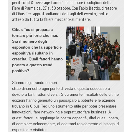
per il food & beverage tornerà ad animare i padiglioni delle
Fiere di Parma dal 27 al 30 ottobre. Con Fabio Bettio, direttore
di Cibus Tec, approfondiamo i dettagli dell'evento, molto
atteso da tutta la filiera meccano-alimentare.
Cibus Tec si prepara a
tornare più forte che mai.
Sia il numero degli
espositori che la superficie
espositiva risultano in
crescita. Quali fattori hanno
portato a questo trend
positivo?
Stiamo registrando numeri
straordinari sotto ogni punto di vista e questo successo è
dovuto a tanti fattori diversi. Sicuramente i risultati delle ultime
edizioni hanno generato un passaparola potente e le aziende
trovano in Cibus Tec uno strumento utile per poter presentare
innovazioni, fare networking e soprattutto fare business. A
questi fattori si aggiunge la nostra capacità, direi quasi innata,
di cambiare velocemente, di adattarci rapidamente ai bisogni di
espositori e visitatori.