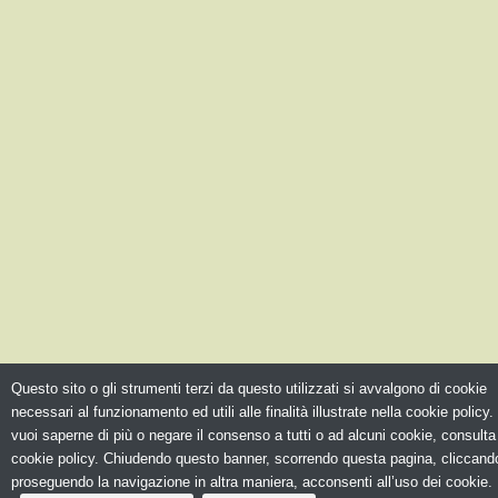
Questo sito o gli strumenti terzi da questo utilizzati si avvalgono di cookie
necessari al funzionamento ed utili alle finalità illustrate nella cookie policy.
vuoi saperne di più o negare il consenso a tutti o ad alcuni cookie, consulta
cookie policy. Chiudendo questo banner, scorrendo questa pagina, cliccando
proseguendo la navigazione in altra maniera, acconsenti all’uso dei cookie.