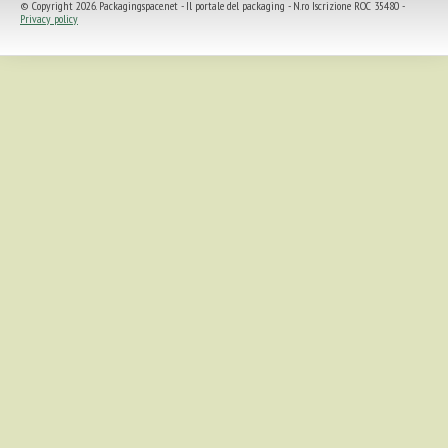
© Copyright 2026. Packagingspace.net - Il portale del packaging - N.ro Iscrizione ROC 35480 -
Privacy policy