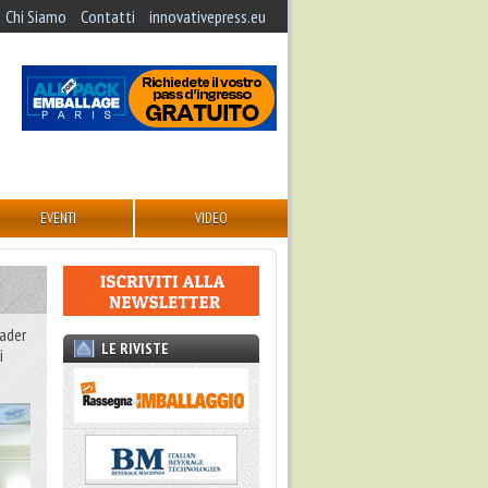
Chi Siamo
Contatti
innovativepress.eu
EVENTI
VIDEO
eader
LE RIVISTE
i