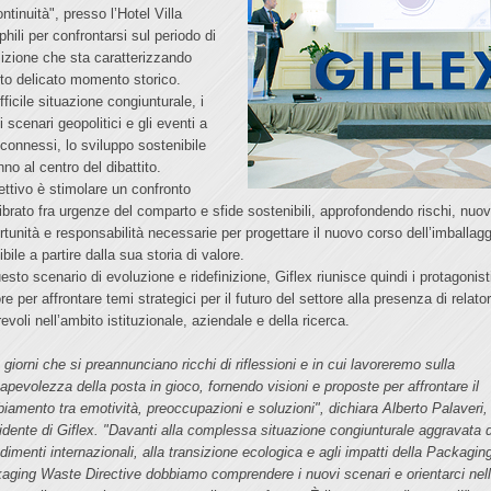
ntinuità", presso l’Hotel Villa
hili per confrontarsi sul periodo di
sizione che sta caratterizzando
to delicato momento storico.
fficile situazione congiunturale, i
 scenari geopolitici e gli eventi a
 connessi, lo sviluppo sostenibile
no al centro del dibattito.
iettivo è stimolare un confronto
librato fra urgenze del comparto e sfide sostenibili, approfondendo rischi, nuo
rtunità e responsabilità necessarie per progettare il nuovo corso dell’imballagg
ibile a partire dalla sua storia di valore.
esto scenario di evoluzione e ridefinizione, Giflex riunisce quindi i protagonist
re per affrontare temi strategici per il futuro del settore alla presenza di relator
evoli nell’ambito istituzionale, aziendale e della ricerca.
giorni che si preannunciano ricchi di riflessioni e in cui lavoreremo sulla
apevolezza della posta in gioco, fornendo visioni e proposte per affrontare il
iamento tra emotività, preoccupazioni e soluzioni", dichiara Alberto Palaveri,
idente di Giflex. "Davanti alla complessa situazione congiunturale aggravata d
dimenti internazionali, alla transizione ecologica e agli impatti della Packagin
aging Waste Directive dobbiamo comprendere i nuovi scenari e orientarci nel