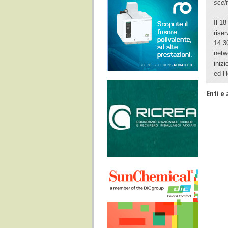
scelt
Il 1
rise
14:3
netw
iniz
ed H
Enti e 