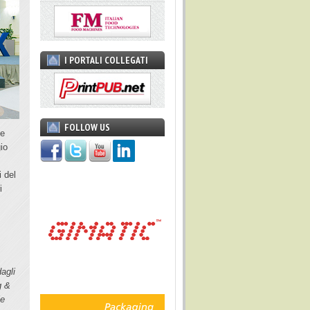
I PORTALI COLLEGATI
FOLLOW US
ve
io
i del
i
agli
g &
le