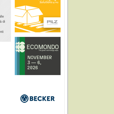
lle
à di
nti