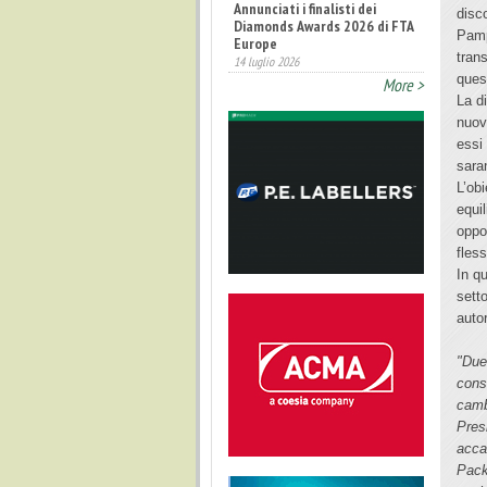
Annunciati i finalisti dei
disco
Diamonds Awards 2026 di FTA
Pamp
Europe
tran
14 luglio 2026
ques
More >
Fatturato record per
La di
l'industria cosmetica in Italia
nuovi
10 luglio 2026
essi
saran
L’ob
equi
oppo
fless
In qu
setto
autor
"Due 
cons
camb
Pres
acca
Pack