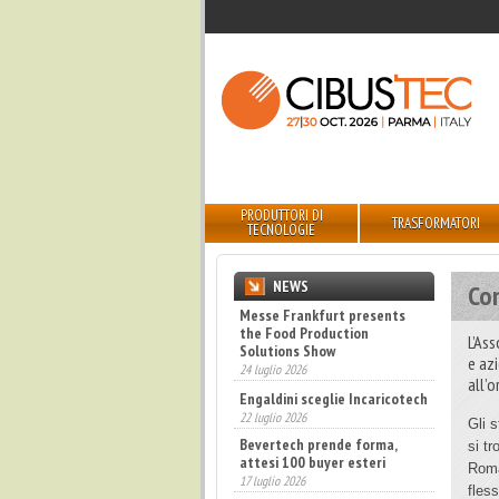
PRODUTTORI DI
TRASFORMATORI
TECNOLOGIE
NEWS
Con
Messe Frankfurt presents
the Food Production
L’Ass
Solutions Show
e az
24 luglio 2026
all’o
Engaldini sceglie Incaricotech
22 luglio 2026
Gli s
Bevertech prende forma,
si t
attesi 100 buyer esteri
Roma
17 luglio 2026
fless