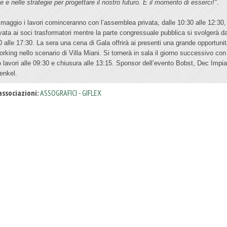
e e nelle strategie per progettare il nostro futuro. È il momento di esserci!"
.
8 maggio i lavori cominceranno con l’assemblea privata, dalle 10:30 alle 12:30,
rvata ai soci trasformatori mentre la parte congressuale pubblica si svolgerà da
0 alle 17:30. La sera una cena di Gala offrirà ai presenti una grande opportunit
orking nello scenario di Villa Miani. Si tornerà in sala il giorno successivo con
io lavori alle 09:30 e chiusura alle 13:15. Sponsor dell’evento Bobst, Dec Impia
enkel.
associazioni:
ASSOGRAFICI - GIFLEX