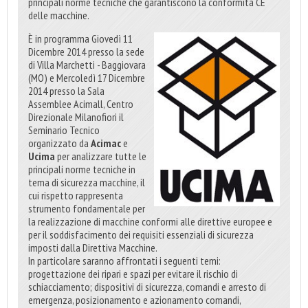
principali norme tecniche che garantiscono la conformità CE
delle macchine.
È in programma Giovedì 11
Dicembre 2014 presso la sede
di Villa Marchetti - Baggiovara
(MO) e Mercoledì 17 Dicembre
2014 presso la Sala
Assemblee Acimall, Centro
Direzionale Milanofiori il
Seminario Tecnico
organizzato da
Acimac
e
Ucima
per analizzare tutte le
principali norme tecniche in
tema di sicurezza macchine, il
cui rispetto rappresenta
strumento fondamentale per
la realizzazione di macchine conformi alle direttive europee e
per il soddisfacimento dei requisiti essenziali di sicurezza
imposti dalla Direttiva Macchine.
In particolare saranno affrontati i seguenti temi:
progettazione dei ripari e spazi per evitare il rischio di
schiacciamento; dispositivi di sicurezza, comandi e arresto di
emergenza, posizionamento e azionamento comandi,