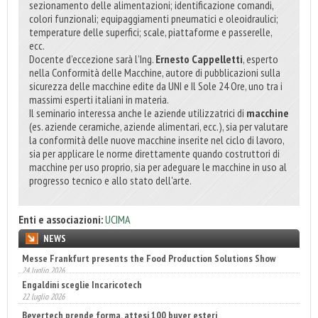
sezionamento delle alimentazioni; identificazione comandi,
colori funzionali; equipaggiamenti pneumatici e oleoidraulici;
temperature delle superfici; scale, piattaforme e passerelle,
ecc.
Docente d’eccezione sarà l’Ing.
Ernesto Cappelletti
, esperto
nella Conformità delle Macchine, autore di pubblicazioni sulla
sicurezza delle macchine edite da UNI e Il Sole 24 Ore, uno tra i
massimi esperti italiani in materia.
Il seminario interessa anche le aziende utilizzatrici di
macchine
(es. aziende ceramiche, aziende alimentari, ecc.), sia per valutare
la conformità delle nuove macchine inserite nel ciclo di lavoro,
sia per applicare le norme direttamente quando costruttori di
macchine per uso proprio, sia per adeguare le macchine in uso al
progresso tecnico e allo stato dell'arte.
Enti e associazioni:
UCIMA
NEWS
Engaldini sceglie Incaricotech
22 luglio 2026
Bevertech prende forma, attesi 100 buyer esteri
17 luglio 2026