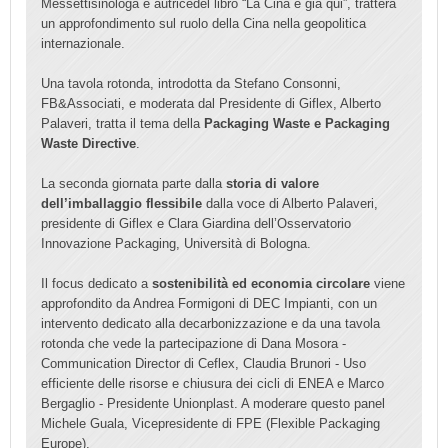
Messettisinologa e autricedel libro “La Cina è già qui”, tratterà
un approfondimento sul ruolo della Cina nella geopolitica
internazionale.
Una tavola rotonda, introdotta da Stefano Consonni,
FB&Associati, e moderata dal Presidente di Giflex, Alberto
Palaveri, tratta il tema della
Packaging Waste e Packaging
Waste Directive
.
La seconda giornata parte dalla
storia di valore
dell’imballaggio flessibile
dalla voce di Alberto Palaveri,
presidente di Giflex e Clara Giardina dell’Osservatorio
Innovazione Packaging, Università di Bologna.
Il focus dedicato a
sostenibilità ed economia circolare
viene
approfondito da Andrea Formigoni di DEC Impianti, con un
intervento dedicato alla decarbonizzazione e da una tavola
rotonda che vede la partecipazione di Dana Mosora -
Communication Director di Ceflex, Claudia Brunori - Uso
efficiente delle risorse e chiusura dei cicli di ENEA e Marco
Bergaglio - Presidente Unionplast. A moderare questo panel
Michele G
uala, Vicepresidente di FPE (Flexible Packaging
Europe).