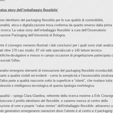
value story dell’imballaggio flessibile'
lore identitario del packaging flessibile per le sue qualità di sostenibilità,
ionalità, etica e digitalizzazione trova conferma da quanto emerso dalla prima
 ricerca 'La value story dell’imballaggio flessibile' a cura dell’Osservatorio
vazione Packaging dell’Università di Bologna.
te il convegno verranno illustrati i dati conclusivi per i quali sono stati analiz
ati oltre 170 casi studio, 87 siti web specializzati e 145 letture tecnico-
ntifiche-divulgative e messe in campo occasioni di progettazione partecipata 
ssociati Giflex.
’analisi emergono elementi di innovazione del packaging flessibile riconducibili
arte a qualità visibili ed evidenti - come la semplicità e l'essenzialità struttura
l'altra parte a qualità nascoste sotto la superficie e “silenti”, che rivelano tutta
lessità e intelligenza tecnologica di questa tipologia morfologica.
 qualità
– spiega Clara Giardina, referente della ricerca insieme a Erik Ciraveg
tuiscono il profilo identitario del flessibile, e saranno messe al centro della
uzione di vere e proprie "value stories" dell'imballaggio flessibile: attraverso 
do generativo emergeranno narrazioni dove l’utente è al centro e il packaging