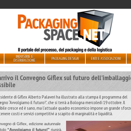
INDUSTRIE E
PACKAGING DESIGN
ENTI E ASSOCIAZIONI
DISTRIBUZIONE
arrivo il Convegno Giflex sul futuro dell'imballagg
ssibile
residente di Giflex Alberto Palaveri ha illustrato alla stampa il programma del
egno “Avvolgiamo il futuro!”, che si terrà a Bologna mercoledì 19 ottobre. Il
sibile cresce ed è sano, ma l’attuale quadro economico impone un grande sforz
nere costi e servizi competitivi a scapito di marginalità e liquidità.
onvegno di Giflex, edizione autunnale
itolo
“Avvolgiamo il futuro!”
riunirà,