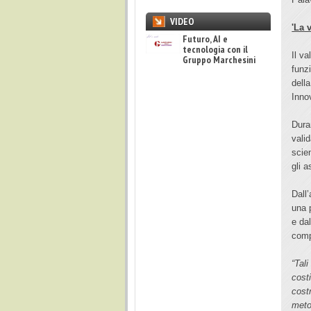
VIDEO
'La 
Futuro, AI e
tecnologia con il
Il va
Gruppo Marchesini
funz
della
Inno
Duran
valid
scie
gli a
Dall
una p
e dal
comp
“Tali
costi
costr
meto