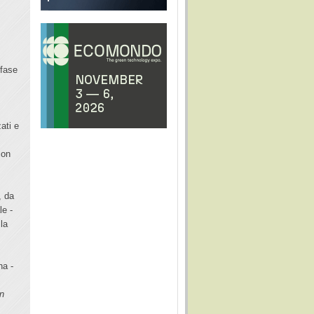
 fase
zati e
con
, da
le -
 la
na -
un