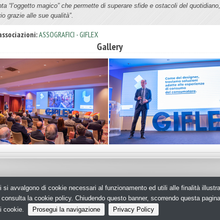
nta “l’oggetto magico” che permette di superare sfide e ostacoli del quotidiano
io grazie alle sue qualità”
.
associazioni:
ASSOGRAFICI - GIFLEX
Gallery
i si avvalgono di cookie necessari al funzionamento ed utili alle finalità illust
aging - N.ro Iscrizione ROC 35480 -
Privacy policy
e, consulta la cookie policy. Chiudendo questo banner, scorrendo questa pagin
i cookie.
Prosegui la navigazione
Privacy Policy