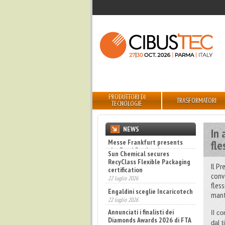
PRODUTTORI DI
TRASFORMATORI
TECNOLOGIE
NEWS
In 
Sun Chemical secures
fle
RecyClass Flexible Packaging
certification
Il P
22 luglio 2026
conv
Engaldini sceglie Incaricotech
fles
22 luglio 2026
mante
Annunciati i finalisti dei
Diamonds Awards 2026 di FTA
Il c
Europe
dal t
14 luglio 2026