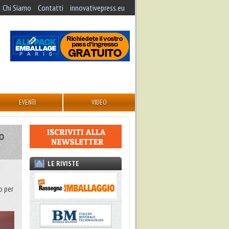
Chi Siamo
Contatti
innovativepress.eu
EVENTI
VIDEO
io
LE RIVISTE
o per