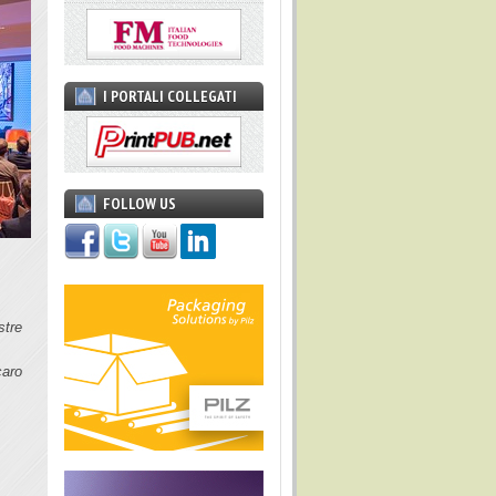
I PORTALI COLLEGATI
FOLLOW US
stre
caro