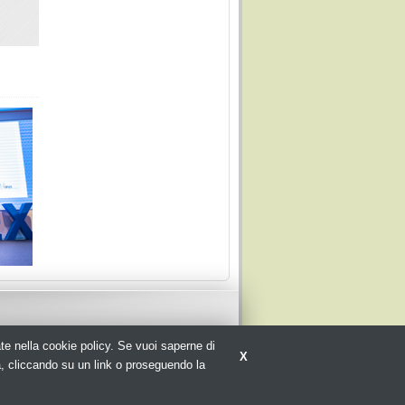
,
rate nella cookie policy. Se vuoi saperne di
X
a, cliccando su un link o proseguendo la