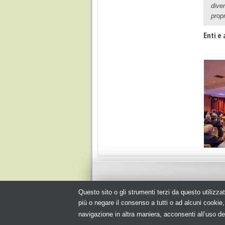
dive
propr
Enti e 
Questo sito o gli strumenti terzi da questo utilizzat
© Copyright 2026. Packagingspace.net - Il portale del pack
più o negare il consenso a tutti o ad alcuni cooki
navigazione in altra maniera, acconsenti all’uso de