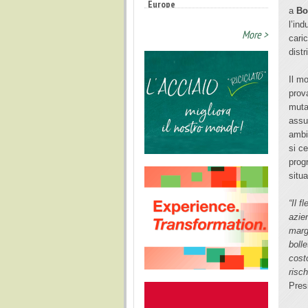
a
Bo
l’ind
More >
cari
distr
Il m
prova
muta
assu
ambi
si c
prog
situa
“Il 
azie
marg
boll
cost
risch
Pres