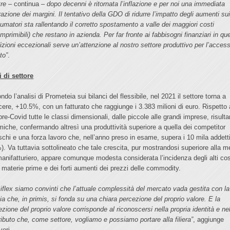
tre
– continua –
dopo decenni è ritornata l’inflazione e per noi una immediata
azione dei margini. Il tentativo della GDO di ridurre l’impatto degli aumenti su
umatori sta rallentando il corretto spostamento a valle dei maggiori costi
mprimibili) che restano in azienda. Per far fronte ai fabbisogni finanziari in qu
izioni eccezionali serve un’attenzione al nostro settore produttivo per l’access
to”
.
i di settore
do l’analisi di Prometeia sui bilanci del flessibile, nel 2021 il settore torna a
cere, +10.5%, con un fatturato che raggiunge i 3.383 milioni di euro. Rispetto 
pre-Covid tutte le classi dimensionali, dalle piccole alle grandi imprese, risult
miche, confermando altresì una produttività superiore a quella dei competitor
schi e una forza lavoro che, nell’anno preso in esame, supera i 10 mila addett
). Va tuttavia sottolineato che tale crescita, pur mostrandosi superiore alla m
manifatturiero, appare comunque modesta considerata l’incidenza degli alti cos
e materie prime e dei forti aumenti dei prezzi delle commodity.
Giflex siamo convinti che l’attuale complessità del mercato vada gestita con la
cia che, in primis, si fonda su una chiara percezione del proprio valore. E la
ezione del proprio valore corrisponde al riconoscersi nella propria identità e ne
ributo che, come settore, vogliamo e possiamo portare alla filiera”
, aggiunge
veri.