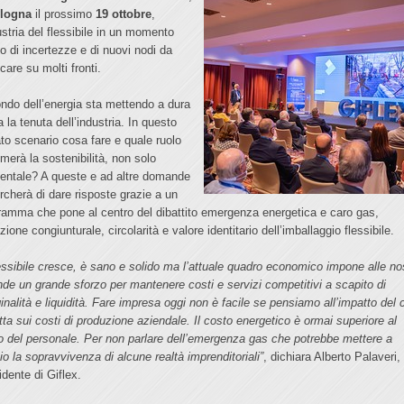
logna
il prossimo
19 ottobre
,
ustria del flessibile in un momento
co di incertezze e di nuovi nodi da
icare su molti fronti.
ondo dell’energia sta mettendo a dura
 la tenuta dell’industria. In questo
to scenario cosa fare e quale ruolo
merà la sostenibilità, non solo
entale? A queste e ad altre domande
ercherà di dare risposte grazie a un
ramma che pone al centro del dibattito emergenza energetica e caro gas,
zione congiunturale, circolarità e valore identitario dell’imballaggio flessibile.
flessibile cresce, è sano e solido ma l’attuale quadro economico impone alle no
nde un grande sforzo per mantenere costi e servizi competitivi a scapito di
inalità e liquidità. Fare impresa oggi non è facile se pensiamo all’impatto del 
etta sui costi di produzione aziendale. Il costo energetico è ormai superiore al
o del personale. Per non parlare dell’emergenza gas che potrebbe mettere a
io la sopravvivenza di alcune realtà imprenditoriali”
, dichiara Alberto Palaveri,
idente di Giflex.