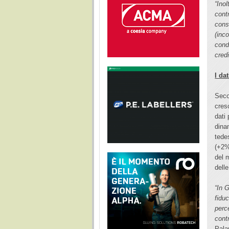
“Inol
contr
cons
(inco
cond
credi
I dat
Secon
cres
dati 
dina
tede
(+2%
del 
dell
“In 
fidu
perc
cont
Pala