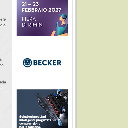
i
este
o al
ai
ano
i
edia
ti
l