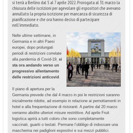
si terrà a Berlino dal 5 al 7 aprile 2022. Prorogata al 31 marzo la
chiusura delle iscrizioni per agevolare gli espositori che avevano
annullato la propria iscrizione per mancanza di sicurezza di
pianificazione e che ora hanno deciso di partecipare
nell’immediato.
Nelle ultime settimane, in
Germania e in altri Paesi
europei, dopo prolungati
periodi di restrizioni correlate
alla pandemia di Covid-19,
si
sta ora andando verso un
progressivo allentamento
delle restrizioni anticovid
.
Il piano di apertura per la
Germania prevede che dal 4 marzo in poi le restrizioni saranno
inizialmente ridotte, ad esempio in relazione ai pernottamenti in
hotel e alla frequentazione di ristoranti. A partire dal 20 marzo
verranno abolite ulteriori misure restrittive. Ad aprile Fruit
logistica aprirà a tutti coloro che sono completamente
vaccinati, guariti o testati. Permane l’obbligo di indossare una
mascherina nei padiglioni espositivi e sui mezzi pubblici.