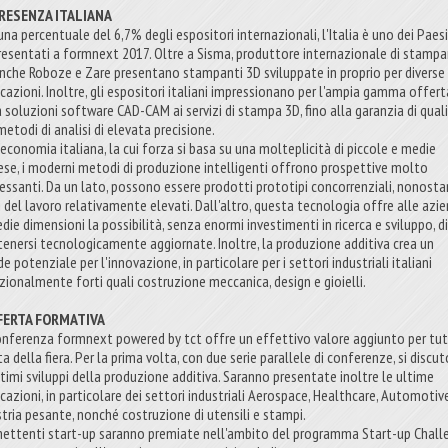
PRESENZA ITALIANA
na percentuale del 6,7% degli espositori internazionali, l'Italia è uno dei Paesi
resentati a formnext 2017. Oltre a Sisma, produttore internazionale di stampa
anche Roboze e Zare presentano stampanti 3D sviluppate in proprio per diverse
cazioni. Inoltre, gli espositori italiani impressionano per l'ampia gamma offerta
a soluzioni software CAD-CAM ai servizi di stampa 3D, fino alla garanzia di qual
etodi di analisi di elevata precisione.
'economia italiana, la cui forza si basa su una molteplicità di piccole e medie
ese, i moderni metodi di produzione intelligenti offrono prospettive molto
ressanti. Da un lato, possono essere prodotti prototipi concorrenziali, nonosta
i del lavoro relativamente elevati. Dall'altro, questa tecnologia offre alle azi
die dimensioni la possibilità, senza enormi investimenti in ricerca e sviluppo, d
enersi tecnologicamente aggiornate. Inoltre, la produzione additiva crea un
e potenziale per l'innovazione, in particolare per i settori industriali italiani
izionalmente forti quali costruzione meccanica, design e gioielli.
FFERTA FORMATIVA
onferenza formnext powered by tct offre un effettivo valore aggiunto per tut
a della fiera. Per la prima volta, con due serie parallele di conferenze, si discu
ultimi sviluppi della produzione additiva. Saranno presentate inoltre le ultime
icazioni, in particolare dei settori industriali Aerospace, Healthcare, Automotiv
stria pesante, nonché costruzione di utensili e stampi.
ettenti start-up saranno premiate nell'ambito del programma Start-up Chall