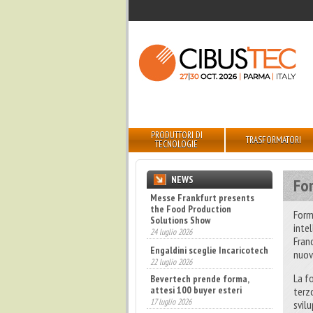
PRODUTTORI DI
TRASFORMATORI
TECNOLOGIE
NEWS
For
Messe Frankfurt presents
the Food Production
Form
Solutions Show
inte
24 luglio 2026
Fran
Engaldini sceglie Incaricotech
nuov
22 luglio 2026
Bevertech prende forma,
La f
attesi 100 buyer esteri
terz
17 luglio 2026
svilu