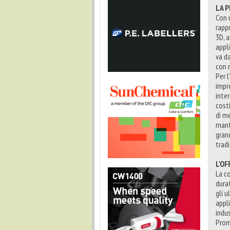
LA 
Con u
rapp
3D, 
appli
va d
con m
Per l
impr
inte
cost
di me
mant
grand
trad
L'O
La c
durat
gli 
appl
indu
Prom