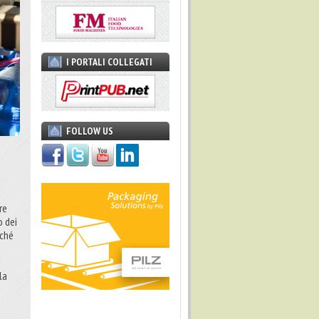
I PORTALI COLLEGATI
FOLLOW US
re
o dei
nché
la