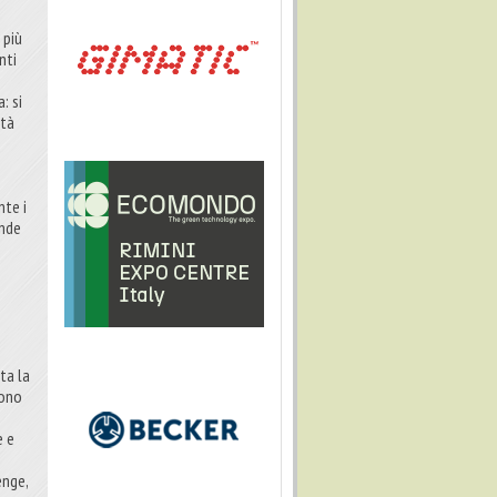
 più
nti
: si
ità
nte i
ende
i
ta la
tono
e e
enge,