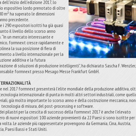
 dell'inizio dell’edizione 2017, lo
io espositivo lordo prenotato di oltre
00 m² ha superato le dimensioni
'anno precedente.
 i 290 espositori iscritti ha già quasi
iunto il livello dello scorso anno
). “In un mercato interessante e
mico, formnext cresce rapidamente e
linea la sua posizione di fiera di
imento a livello internazionale per la
uzione additiva e la futura
azione di soluzioni di produzione intelligenti”, ha dichiarato Sascha F. Wenzler,
onsabile formnext presso Mesago Messe Frankfurt GmbH.
NTERNAZIONALITÀ
e nel 2017 formnext presenterà l'elite mondiale della produzione additiva, olt
tecnologia internazionale di punta in molti altri settori industriali, come quell
riali, già molto importante lo scorso anno e della costruzione meccanica, no
a tecnologia di misura, del post-processing e software.
dei pilastri per la crescita di successo della formnext 2017 è anche l'elevato
ro di nuovi espositori: 100 aziende provenienti da 22 Paesi si sono iscritte per 
a volta. Le aziende più rappresentate provengono da Germania, Cina, Austria,
ia, Paesi Bassi e Stati Uniti.