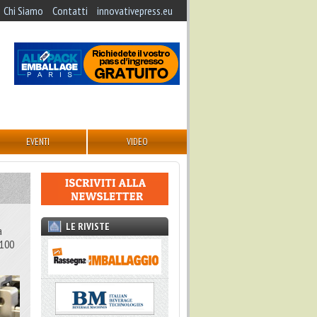
Chi Siamo
Contatti
innovativepress.eu
EVENTI
VIDEO
LE RIVISTE
a
 100