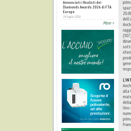
Annunciati i finalisti dei
prima
Diamonds Awards 2026 di FTA
spaz
Europe
20.0
14 luglio 2026
dell
More >
Fatturato record per
Anche
l'industria cosmetica in Italia
ragg
10 luglio 2026
(307
dina
sotto
rifer
prod
gener
resp
L’I
Anch
alla 
mate
dell
Uno 
nume
prim
Franc