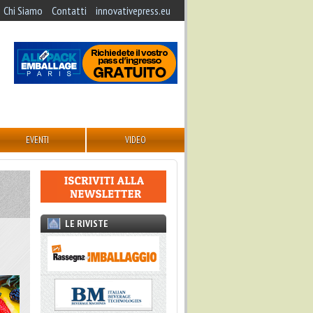
Chi Siamo
Contatti
innovativepress.eu
EVENTI
VIDEO
LE RIVISTE