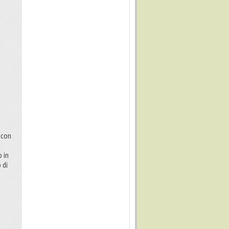
, con
o in
 di