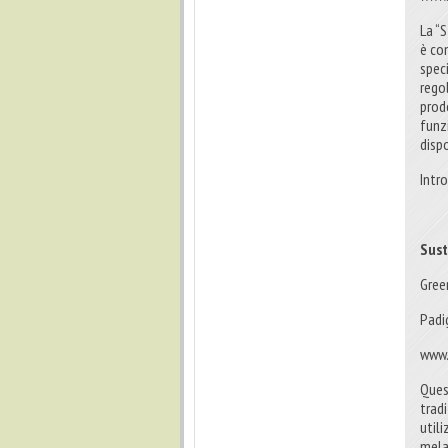
La “
è co
spec
regol
prodo
funz
dispo
Intr
Sust
Gree
Padi
www.
Ques
trad
utili
mela