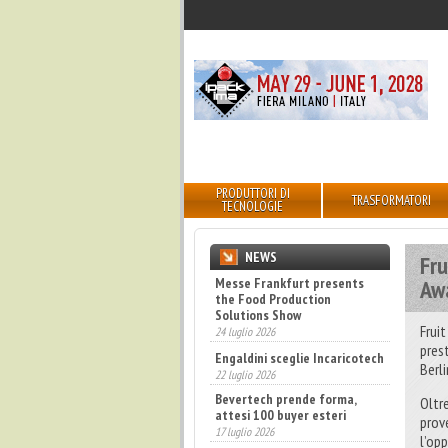
PRODUTTORI DI
TRASFORMATORI
TECNOLOGIE
NEWS
Fru
Aw
Engaldini sceglie Incaricotech
22 luglio 2026
Bevertech prende forma,
Frui
attesi 100 buyer esteri
pres
17 luglio 2026
Berli
Fatturato record per
l'industria cosmetica in Italia
Oltr
10 luglio 2026
prov
l’opp