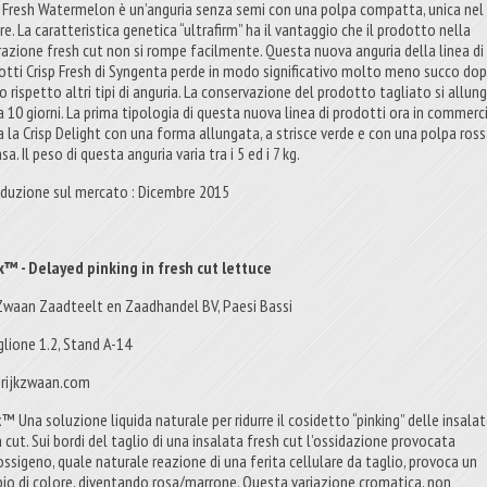
p Fresh Watermelon è un’anguria senza semi con una polpa compatta, unica nel
e. La caratteristica genetica “ultrafirm” ha il vantaggio che il prodotto nella
razione fresh cut non si rompe facilmente. Questa nuova anguria della linea di
otti Crisp Fresh di Syngenta perde in modo significativo molto meno succo dop
o rispetto altri tipi di anguria. La conservazione del prodotto tagliato si allun
 a 10 giorni. La prima tipologia di questa nuova linea di prodotti ora in commerc
a la Crisp Delight con una forma allungata, a strisce verde e con una polpa ros
sa. Il peso di questa anguria varia tra i 5 ed i 7 kg.
oduzione sul mercato : Dicembre 2015
™ - Delayed pinking in fresh cut lettuce
 Zwaan Zaadteelt en Zaadhandel BV, Paesi Bassi
glione 1.2, Stand A-14
rijkzwaan.com
™ Una soluzione liquida naturale per ridurre il cosidetto “pinking” delle insala
 cut. Sui bordi del taglio di una insalata fresh cut l’ossidazione provocata
’ossigeno, quale naturale reazione di una ferita cellulare da taglio, provoca un
io di colore, diventando rosa/marrone. Questa variazione cromatica, non