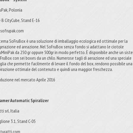
uPak, Polonia
e B CityCube, Stand E-16
sofrupak.com
istema SoFruBox è una soluzione di imballaggio ecologica ed ottimale per la
igerazione ed areazione. Nel SoFruBox senza fondo si adattano le ciotole
uMiniPak da 250 gr oppure 500gr in modo perfetto. È disponibile anche un sist
oFruBox con sei boxes da un chilo. Numerose tagli di aerazione ed una speciale
glia che permette facilmente di levare il fondo del box, rendono possibile una
pirazione ottimale del contenuto e quindi una maggior freschezza.
oduzione nel mercato Aprile 2016
amer Automatic Spiralizer
ti srl, Italia
glione 3.1, Stand C-05
turatti.com