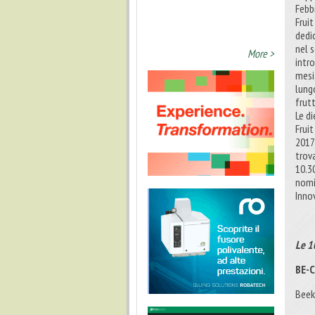
Febbr
Frui
dedi
nel 
More >
intr
mesi
lung
frutt
Le d
Fruit
2017
trova
10.3
nomi
Inno
Le 1
BE-
Beek