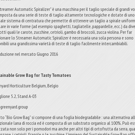
Streamer Automatic Spiralizer” è una macchina per il taglio speciale di grandi v
mposta da una serie di teste di taglio altamente tecnologiche e dotate di uno
iale sistema di centratura che permette di ottenere un taglio a spirale unifor
are in varie forme (ad esempio spaghetti, tagliatelle, pappardelle, ecc.) da dive
tti quali le carote, zucchine, cetrioli, gambo di broccoli, zucca violina. Per far
ionare lo Streamer Automatic Spiralizer è necessaria una sola persona e sono
nibili una grandissima varietà di teste di taglio facilmente intercambiabili.
oduzione nel mercato Giugno 2016
ainable Grow Bag for Tasty Tomatoes
nyard Horticulture Belgium, Belgio
glione 5.2, Stand A-03
greenyard.group
to “Bio Grow Bag” si compone di una foglia biodegradabile : una alternativa al
izionale lana di roccia ed è composta di un substrato organico al 100%. Può es
zzata non solo per i pomodori ma anche per altri tipi di ortofrutta da serra, qua
nzane, i cetrioli, fragole o le zucchine. L’impiego del Sustainable Grow Bag offr