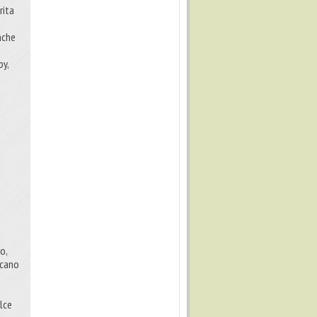
rita
nche
py,
o,
ccano
lce