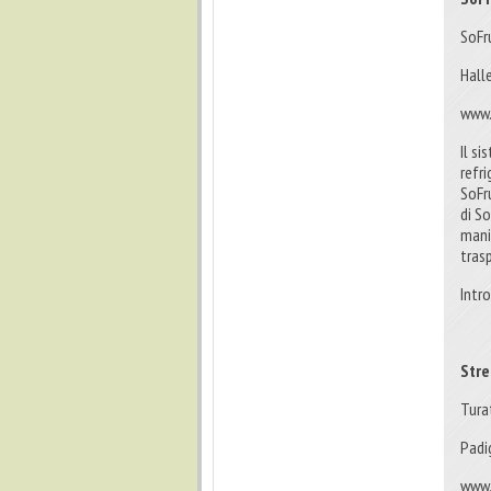
SoFr
Hall
www.
Il s
refr
SoFr
di S
mani
tras
Intr
Stre
Turat
Padi
www.