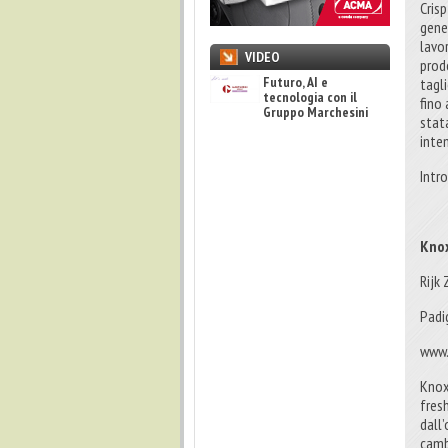
Cris
gener
lavo
VIDEO
prod
Futuro, AI e
tagli
tecnologia con il
fino
Gruppo Marchesini
stat
inten
Intr
Knox
Rijk
Padi
www.
Knox
fresh
dall
camb