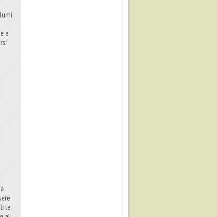
olumi
me e
rsi
la
sere
li le
e al