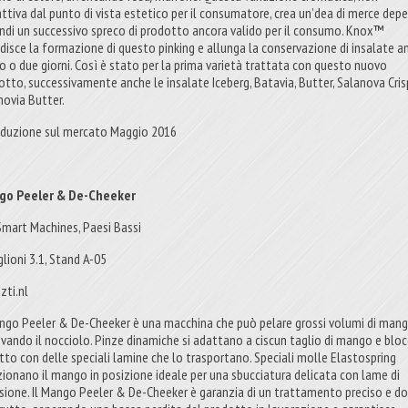
attiva dal punto di vista estetico per il consumatore, crea un’dea di merce depe
indi un successivo spreco di prodotto ancora valido per il consumo. Knox™
disce la formazione di questo pinking e allunga la conservazione di insalate a
no o due giorni. Così è stato per la prima varietà trattata con questo nuovo
otto, successivamente anche le insalate Iceberg, Batavia, Butter, Salanova Cris
novia Butter.
oduzione sul mercato Maggio 2016
go Peeler & De-Cheeker
Smart Machines, Paesi Bassi
glioni 3.1, Stand A-05
zti.nl
ango Peeler & De-Cheeker è una macchina che può pelare grossi volumi di mang
evando il nocciolo. Pinze dinamiche si adattano a ciscun taglio di mango e blo
rutto con delle speciali lamine che lo trasportano. Speciali molle Elastospring
zionano il mango in posizione ideale per una sbucciatura delicata con lame di
isione. Il Mango Peeler & De-Cheeker è garanzia di un trattamento preciso e do