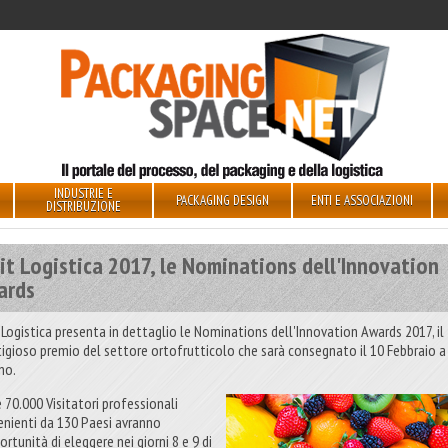
INDUSTRIE E
PACKAGING DESIGN
ENTI E ASSOCIAZIONI
DISTRIBUZIONE
it Logistica 2017, le Nominations dell'Innovation
ards
t Logistica presenta in dettaglio le Nominations dell'Innovation Awards 2017, il
tigioso premio del settore ortofrutticolo che sarà consegnato il 10 Febbraio a
no.
e 70.000 Visitatori professionali
enienti da 130 Paesi avranno
ortunità di eleggere nei giorni 8 e 9 di