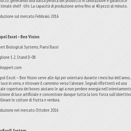
frutto, generando una bassa perdita del prodotto in lavorazione e garantisce
timale shelf -life. La capacità di produzione arriva fino ai 40 pezzi al minuto.
oduzione sul mercato Febbraio 2016
pol Excel – Bee Vision
ert Biological Systems, Paesi Bassi
glione 1.2, Stand D-08
koppert.com
ol Excel – Bee Vision serve alle Api per orientarsi durante i mesi bui dell’anno
luce in serra, e ritrovare il cammino verso l’alveare. Segnali riflettenti ed una
iale copertura dei boxes aiutano le api a non perdere energia nell’orientament
zione di luce artificiale e concentrare dunque tutta la loro forza sull’obiettivo
linare le colture di frutta e verdura.
oduzione nel mercato Ottobre 2016
ruBox® System