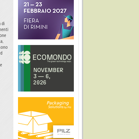
 di
menti
ione
a,
ssono
rd
le