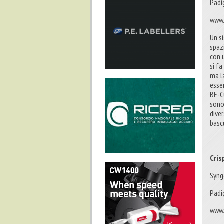
Padi
www.
Un s
spaz
con 
si fa
ma l
esse
BE-C
sono
dive
basc
Cris
Syng
Padi
www.