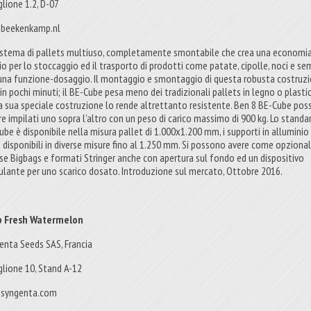
glione 1.2, D-07
beekenkamp.nl
istema di pallets multiuso, completamente smontabile che crea una economia
io per lo stoccaggio ed il trasporto di prodotti come patate, cipolle, noci e se
una funzione-dosaggio. Il montaggio e smontaggio di questa robusta costruz
 in pochi minuti; il BE-Cube pesa meno dei tradizionali pallets in legno o plastic
a sua speciale costruzione lo rende altrettanto resistente. Ben 8 BE-Cube po
re impilati uno sopra l’altro con un peso di carico massimo di 900 kg. Lo standa
ube è disponibile nella misura pallet di 1.000x1.200 mm, i supporti in alluminio
 disponibili in diverse misure fino al 1.250 mm. Si possono avere come opziona
rse Bigbags e formati Stringer anche con apertura sul fondo ed un dispositivo
ulante per uno scarico dosato. Introduzione sul mercato, Ottobre 2016.
p Fresh Watermelon
enta Seeds SAS, Francia
glione 10, Stand A-12
syngenta.com