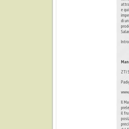
attr
e qu
impe
di u
prod
Sala
Intr
Man
ZTI 
Padi
www.
Il M
prel
il f
posi
prec