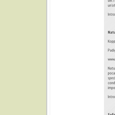
del 
un’ot
Intr
Natu
Kopp
Padi
www.
Natup
poca 
spec
condi
impol
Intr
SoF