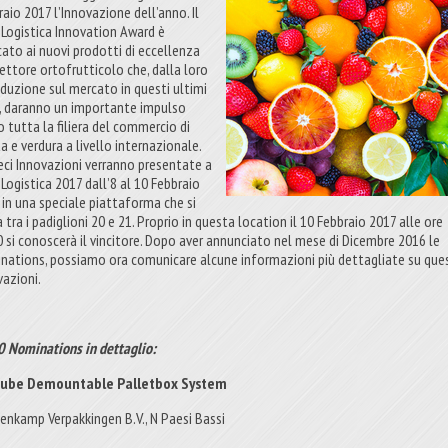
aio 2017 l’Innovazione dell’anno. Il
t Logistica Innovation Award è
cato ai nuovi prodotti di eccellenza
settore ortofrutticolo che, dalla loro
oduzione sul mercato in questi ultimi
, daranno un importante impulso
o tutta la filiera del commercio di
a e verdura a livello internazionale.
ieci Innovazioni verranno presentate a
 Logistica 2017 dall’8 al 10 Febbraio
 in una speciale piattaforma che si
 tra i padiglioni 20 e 21. Proprio in questa location il 10 Febbraio 2017 alle ore
0 si conoscerà il vincitore. Dopo aver annunciato nel mese di Dicembre 2016 le
nations, possiamo ora comunicare alcune informazioni più dettagliate su que
vazioni.
0 Nominations in dettaglio:
Cube Demountable Palletbox System
enkamp Verpakkingen B.V., N Paesi Bassi