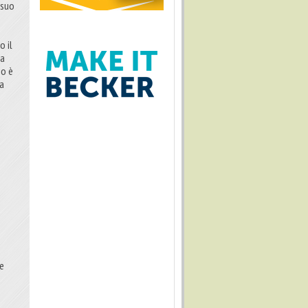
 suo
o il
ga
io è
sa
te