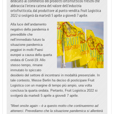
dedicato al commercio dei prodotti ortofrutticoli freschi che
abbraccia l'intera catena del valore dell'industria
ortofrutticola, dal produttore al punto vendita. Fruit Logistica
2022 si svolgerà da martedì 5 aprile a giovedì 7 aprile.
Alla luce dell’andamento
negativo della pandemia è
prevedibile che
nell’immediato futuro la
situazione pandemica
peggiori in molti Paesi
europei a causa della quarta
ondata di Covid-19. Allo
stesso tempo, rimane
immutato lo spiccato
desiderio del settore di incontrarsi in modalità presenziale. In
tale contesto, Messe Berlin ha deciso di posticipare Fruit
Logistica con un margine di tempo più ampio, una volta
conclusa la quarta ondata. Pertanto, Fruit Logistica 2022 si
svolgerà da martedì 5 aprile a giovedì 7 aprile.
“Meet onsite again – è a questo motto che continueremo ad
attenerci. Prevediamo che la situazione pandemica si allenterà