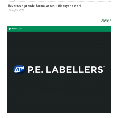
17 luglio 2026
Annunciati i finalisti dei Diamonds Awards 2026 di FTA Europe
14 luglio 2026
More >