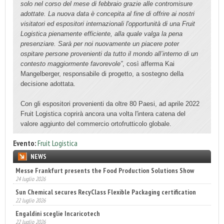
solo nel corso del mese di febbraio grazie alle contromisure
adottate. La nuova data è concepita al fine di offrire ai nostri
visitatori ed espositori internazionali l'opportunità di una Fruit
Logistica pienamente efficiente, alla quale valga la pena
presenziare. Sarà per noi nuovamente un piacere poter
ospitare persone provenienti da tutto il mondo all’interno di un
contesto maggiormente favorevole”
, così afferma Kai
Mangelberger, responsabile di progetto, a sostegno della
decisione adottata.
Con gli espositori provenienti da oltre 80 Paesi, ad aprile 2022
Fruit Logistica coprirà ancora una volta l'intera catena del
valore aggiunto del commercio ortofrutticolo globale.
Evento:
Fruit Logistica
NEWS
Messe Frankfurt presents the Food Production Solutions Show
Sun Chemical secures RecyClass Flexible Packaging certification
24 luglio 2026
22 luglio 2026
Engaldini sceglie Incaricotech
22 luglio 2026
Bevertech prende forma, attesi 100 buyer esteri