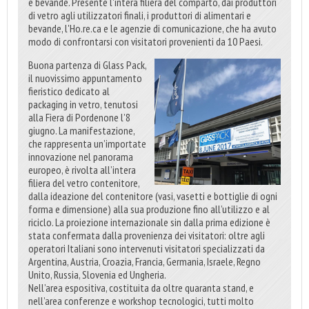
e bevande. Presente l'intera filiera del comparto, dai produttori
di vetro agli utilizzatori finali, i produttori di alimentari e
bevande, l'Ho.re.ca e le agenzie di comunicazione, che ha avuto
modo di confrontarsi con visitatori provenienti da 10 Paesi.
Buona partenza di Glass Pack,
il nuovissimo appuntamento
fieristico dedicato al
packaging in vetro, tenutosi
alla Fiera di Pordenone l’8
giugno. La manifestazione,
che rappresenta un’importate
innovazione nel panorama
europeo, è rivolta all’intera
filiera del vetro contenitore,
dalla ideazione del contenitore (vasi, vasetti e bottiglie di ogni
forma e dimensione) alla sua produzione fino all’utilizzo e al
riciclo. La proiezione internazionale sin dalla prima edizione è
stata confermata dalla provenienza dei visitatori: oltre agli
operatori Italiani sono intervenuti visitatori specializzati da
Argentina, Austria, Croazia, Francia, Germania, Israele, Regno
Unito, Russia, Slovenia ed Ungheria.
Nell’area espositiva, costituita da oltre quaranta stand, e
nell’area conferenze e workshop tecnologici, tutti molto