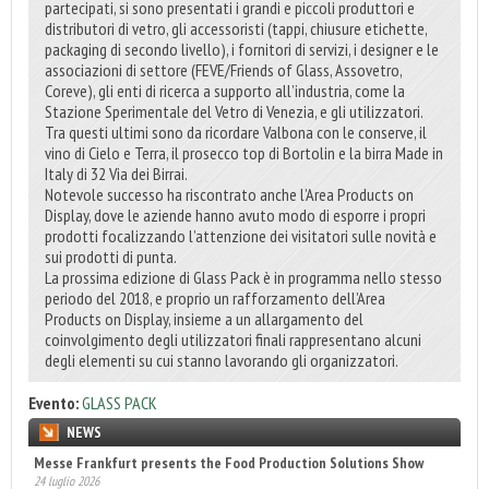
partecipati, si sono presentati i grandi e piccoli produttori e
distributori di vetro, gli accessoristi (tappi, chiusure etichette,
packaging di secondo livello), i fornitori di servizi, i designer e le
associazioni di settore (FEVE/Friends of Glass, Assovetro,
Coreve), gli enti di ricerca a supporto all’industria, come la
Stazione Sperimentale del Vetro di Venezia, e gli utilizzatori.
Tra questi ultimi sono da ricordare Valbona con le conserve, il
vino di Cielo e Terra, il prosecco top di Bortolin e la birra Made in
Italy di 32 Via dei Birrai.
Notevole successo ha riscontrato anche l’Area Products on
Display, dove le aziende hanno avuto modo di esporre i propri
prodotti focalizzando l’attenzione dei visitatori sulle novità e
sui prodotti di punta.
La prossima edizione di Glass Pack è in programma nello stesso
periodo del 2018, e proprio un rafforzamento dell’Area
Products on Display, insieme a un allargamento del
coinvolgimento degli utilizzatori finali rappresentano alcuni
degli elementi su cui stanno lavorando gli organizzatori.
Evento:
GLASS PACK
NEWS
Sun Chemical secures RecyClass Flexible Packaging certification
22 luglio 2026