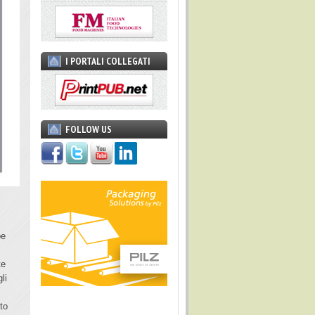
I PORTALI COLLEGATI
FOLLOW US
be
te
li
to