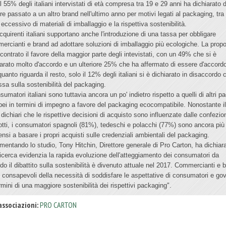
l 55% degli italiani intervistati di età compresa tra 19 e 29 anni ha dichiarato d
re passato a un altro brand nell'ultimo anno per motivi legati al packaging, tra
 eccessivo di materiali di imballaggio e la rispettiva sostenibilità.
acquirenti italiani supportano anche l'introduzione di una tassa per obbligare
ercianti e brand ad adottare soluzioni di imballaggio più ecologiche. La prop
ncontrato il favore della maggior parte degli intevistati, con un 49% che si è
iarato molto d'accordo e un ulteriore 25% che ha affermato di essere d'accord
uanto riguarda il resto, solo il 12% degli italiani si è dichiarato in disaccordo 
ssa sulla sostenibilità del packaging.
sumatori italiani sono tuttavia ancora un po' indietro rispetto a quelli di altri p
pei in termini di impegno a favore del packaging ecocompatibile. Nonostante i
dichiari che le rispettive decisioni di acquisto sono influenzate dalle confezion
otti, i consumatori spagnoli (81%), tedeschi e polacchi (77%) sono ancora più
ensi a basare i propri acquisti sulle credenziali ambientali del packaging.
entando lo studio, Tony Hitchin, Direttore generale di Pro Carton, ha dichiara
ricerca evidenzia la rapida evoluzione dell'atteggiamento dei consumatori da
do il dibattito sulla sostenibilità è divenuto attuale nel 2017. Commercianti e 
 consapevoli della necessità di soddisfare le aspettative di consumatori e gov
rmini di una maggiore sostenibilità dei rispettivi packaging".
associazioni:
PRO CARTON