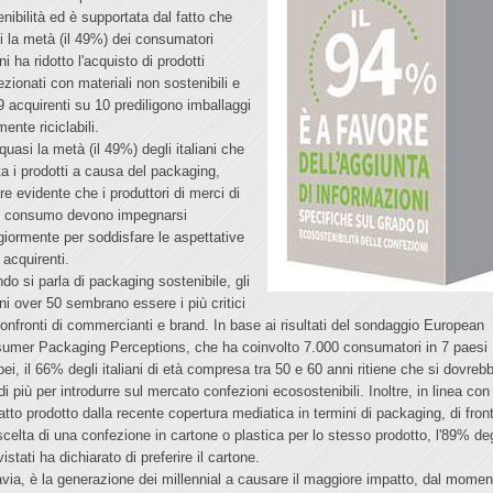
enibilità ed è supportata dal fatto che
i la metà (il 49%) dei consumatori
ani ha ridotto l'acquisto di prodotti
ezionati con materiali non sostenibili e
9 acquirenti su 10 prediligono imballaggi
mente riciclabili.
quasi la metà (il 49%) degli italiani che
ta i prodotti a causa del packaging,
re evidente che i produttori di merci di
o consumo devono impegnarsi
iormente per soddisfare le aspettative
 acquirenti.
do si parla di packaging sostenibile, gli
ani over 50 sembrano essere i più critici
confronti di commercianti e brand. In base ai risultati del sondaggio European
umer Packaging Perceptions, che ha coinvolto 7.000 consumatori in 7 paesi
pei, il 66% degli italiani di età compresa tra 50 e 60 anni ritiene che si dovreb
di più per introdurre sul mercato confezioni ecosostenibili. Inoltre, in linea con
patto prodotto dalla recente copertura mediatica in termini di packaging, di fron
 scelta di una confezione in cartone o plastica per lo stesso prodotto, l'89% deg
vistati ha dichiarato di preferire il cartone.
avia, è la generazione dei millennial a causare il maggiore impatto, dal momen