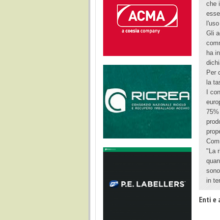
che i
esse
l'uso
Gli 
comm
ha i
dich
Per q
la ta
I con
euro
75% 
prod
prop
Comm
"La 
quan
sono
in te
Enti e 