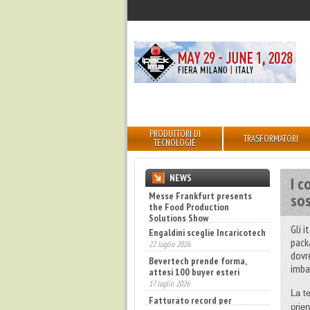
PRODUTTORI DI
TRASFORMATORI
TECNOLOGIE
NEWS
I c
sos
Engaldini sceglie Incaricotech
22 luglio 2026
Bevertech prende forma,
Gli 
attesi 100 buyer esteri
pack
17 luglio 2026
dovr
Fatturato record per
imbal
l'industria cosmetica in Italia
10 luglio 2026
La t
orie