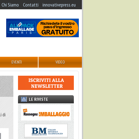
Chi Siamo
Contatti
innovativepress.eu
EVENTI
VIDEO
LE RIVISTE
i di