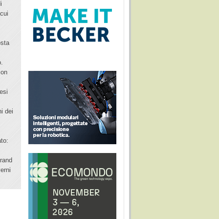
i
 cui
osta
o.
con
aesi
l
i dei
to:
brand
erni