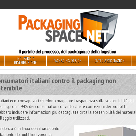
INDUSTRIE E
PACKAGING DESIGN
ENTI E ASSOCIAZIONI
DISTRIBUZIONE
onsumatori italiani contro il packaging non
tenibile
italiani eco-consapevoli chiedono maggiore trasparenza sulla sostenibilità del
aging, con il 94% dei consumatori convinto che le confezioni dei prodotti
ebbero includere informazioni più dettagliate circa la sostenibilità dei material
laggio utilizzati.
endenza è in linea con il crescente
ntamento del pubblico verso la