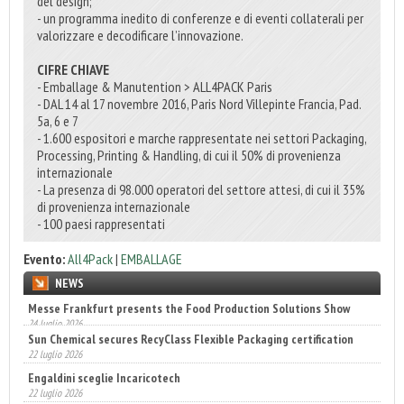
del design;
- un programma inedito di conferenze e di eventi collaterali per
valorizzare e decodificare l’innovazione.
CIFRE CHIAVE
- Emballage & Manutention > ALL4PACK Paris
- DAL 14 al 17 novembre 2016, Paris Nord Villepinte Francia, Pad.
5a, 6 e 7
- 1.600 espositori e marche rappresentate nei settori Packaging,
Processing, Printing & Handling, di cui il 50% di provenienza
internazionale
- La presenza di 98.000 operatori del settore attesi, di cui il 35%
di provenienza internazionale
- 100 paesi rappresentati
Evento:
All4Pack
|
EMBALLAGE
NEWS
Sun Chemical secures RecyClass Flexible Packaging certification
22 luglio 2026
Engaldini sceglie Incaricotech
22 luglio 2026
Annunciati i finalisti dei Diamonds Awards 2026 di FTA Europe
14 luglio 2026