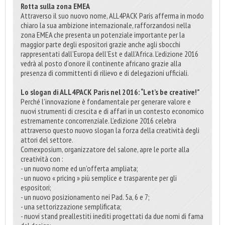
Rotta sulla zona EMEA
Attraverso il suo nuovo nome, ALL4PACK Paris afferma in modo
chiaro la sua ambizione internazionale, rafforzandosi nella
zona EMEA che presenta un potenziale importante per la
maggior parte degli espositori grazie anche agli sbocchi
rappresentati dall’Europa dell’Est e dall’Africa. L’edizione 2016
vedrà al posto d’onore il continente africano grazie alla
presenza di committenti di rilievo e di delegazioni ufficiali.
Lo slogan di ALL4PACK Paris nel 2016: “Let’s be creative!”
Perché l’innovazione è fondamentale per generare valore e
nuovi strumenti di crescita e di affari in un contesto economico
estremamente concorrenziale. L’edizione 2016 celebra
attraverso questo nuovo slogan la forza della creatività degli
attori del settore.
Comexposium, organizzatore del salone, apre le porte alla
creatività con :
- un nuovo nome ed un’offerta ampliata;
- un nuovo « pricing » più semplice e trasparente per gli
espositori;
- un nuovo posizionamento nei Pad. 5a, 6 e 7;
- una settorizzazione semplificata;
- nuovi stand preallestiti inediti progettati da due nomi di fama