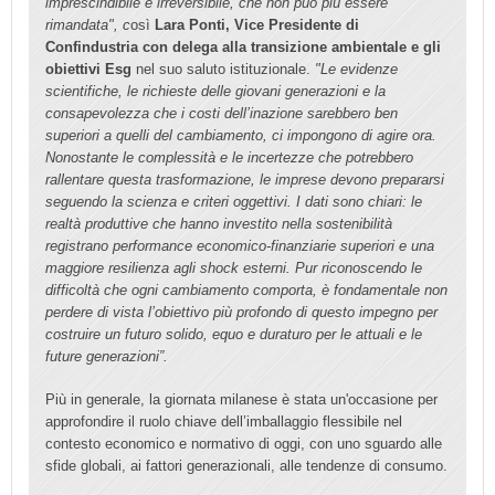
imprescindibile e irreversibile, che non può più essere
rimandata", c
osì
Lara Ponti, Vice Presidente di
Confindustria
con delega alla transizione ambientale e gli
obiettivi Esg
nel suo saluto istituzionale.
"Le evidenze
scientifiche, le richieste delle giovani generazioni e la
consapevolezza che i costi dell’inazione sarebbero ben
superiori a quelli del cambiamento, ci impongono di agire ora.
Nonostante le complessità e le incertezze
che potrebbero
rallentare questa trasformazione, le imprese devono prepararsi
seguendo la scienza e criteri oggettivi. I dati sono chiari: le
realtà produttive che hanno investito nella sostenibilità
registrano performance economico-finanziarie superiori e una
maggiore resilienza agli shock esterni. Pur riconoscendo le
difficoltà che ogni cambiamento comporta, è fondamentale non
perdere di vista l’obiettivo più profondo di questo impegno per
costruire un futuro solido, equo e duraturo per le attuali e le
future generazioni”.
Più in generale, la giornata milanese è stata un'occasione per
approfondire il ruolo chiave dell’imballaggio flessibile nel
contesto economico e normativo di oggi, con uno sguardo alle
sfide globali, ai fattori generazionali, alle tendenze di consumo.