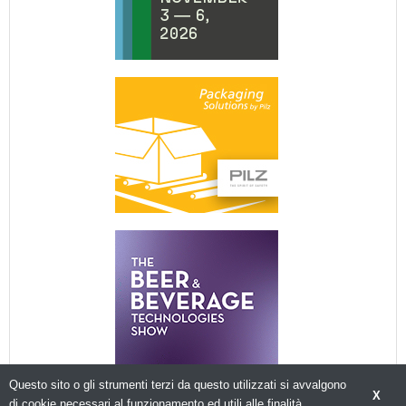
Questo sito o gli strumenti terzi da questo utilizzati si avvalgono
X
di cookie necessari al funzionamento ed utili alle finalità