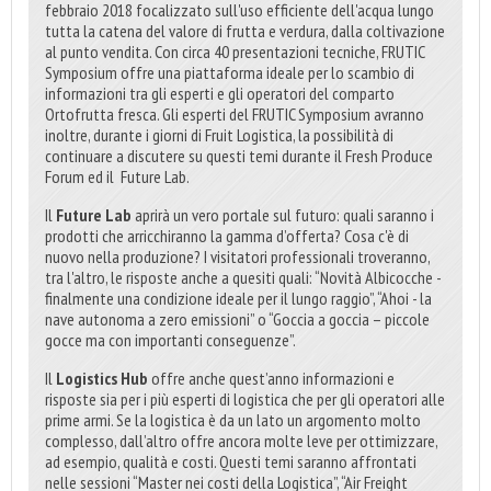
febbraio 2018 focalizzato sull'uso efficiente dell'acqua lungo
tutta la catena del valore di frutta e verdura, dalla coltivazione
al punto vendita. Con circa 40 presentazioni tecniche, FRUTIC
Symposium offre una piattaforma ideale per lo scambio di
informazioni tra gli esperti e gli operatori del comparto
Ortofrutta fresca. Gli esperti del FRUTIC Symposium avranno
inoltre, durante i giorni di Fruit Logistica, la possibilità di
continuare a discutere su questi temi durante il Fresh Produce
Forum ed il
Future Lab.
Il
Future Lab
aprirà un vero portale sul futuro: quali saranno i
prodotti che arricchiranno la gamma d’offerta? Cosa c'è di
nuovo nella produzione? I visitatori professionali troveranno,
tra l'altro, le risposte anche a quesiti quali: “Novità Albicocche -
finalmente una condizione ideale per il lungo raggio”, “Ahoi - la
nave autonoma a zero emissioni” o “Goccia a goccia – piccole
gocce ma con importanti conseguenze”.
Il
Logistics Hub
offre anche quest’anno informazioni e
risposte sia per i più esperti di logistica che per gli operatori alle
prime armi. Se la logistica è da un lato un argomento molto
complesso, dall’altro offre ancora molte leve per ottimizzare,
ad esempio, qualità e costi. Questi temi saranno affrontati
nelle sessioni “Master nei costi della Logistica”, “Air Freight