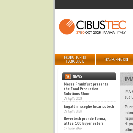
PRODUTTORI DI
TRASFORMATORI
TECNOLOGIE
NEWS
IM
Messe Frankfurt presents
Engaldini sceglie Incaricotech
the Food Production
IMA 
22 luglio 2026
Solutions Show
sue 
Bevertech prende forma,
24 luglio 2026
attesi 100 buyer esteri
Punto
17 luglio 2026
inter
Annunciati i finalisti dei
risp
Diamonds Awards 2026 di FTA
di p
Europe
otti
14 luglio 2026