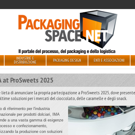
INDUSTRIE E
PACKAGING DESIGN
ENTI E ASSOCIAZIONI
DISTRIBUZIONE
A at ProSweets 2025
è lieta di annunciare la propria partecipazione a ProSweets 2025, dove presente
ultime soluzioni per i mercati del cioccolato, delle caramelle e degli snack.
 di riferimento per l'industria
nazionale per prodotti dolciari, IMA
onde a una vasta gamma di esigenze
rocesso e confezionamento,
mizzando la produzione con soluzioni