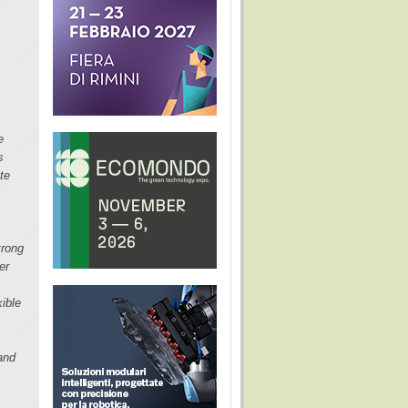
e
s
te
trong
er
xible
and