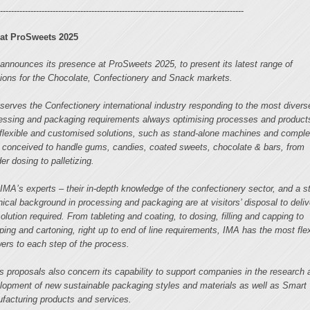
-----------------------------------------------------------------------------------------
at ProSweets 2025
announces its presence at ProSweets 2025, to present its latest range of
tions for the Chocolate, Confectionery and Snack markets.
serves the Confectionery international industry responding to the most divers
essing and packaging requirements always optimising processes and product
 flexible and customised solutions, such as stand-alone machines and comple
s conceived to handle gums, candies, coated sweets, chocolate & bars, from
er dosing to palletizing.
 IMA’s experts – their in-depth knowledge of the confectionery sector, and a s
nical background in processing and packaging are at visitors’ disposal to deliv
solution required. From tableting and coating, to dosing, filling and capping to
ping and cartoning, right up to end of line requirements, IMA has the most fle
ers to each step of the process.
s proposals also concern its capability to support companies in the research 
lopment of new sustainable packaging styles and materials as well as Smart
facturing products and services.