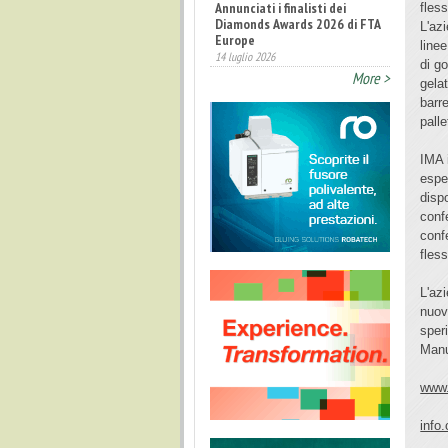
fles
Fatturato record per
L'az
l'industria cosmetica in Italia
line
10 luglio 2026
di g
More >
gelat
barre
palle
IMA i
espe
disp
conf
conf
fless
L'az
nuovi
sper
Manu
www.
info