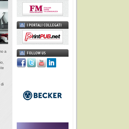
I PORTALI COLLEGATI
no a
FOLLOW US
io,
ste
 di