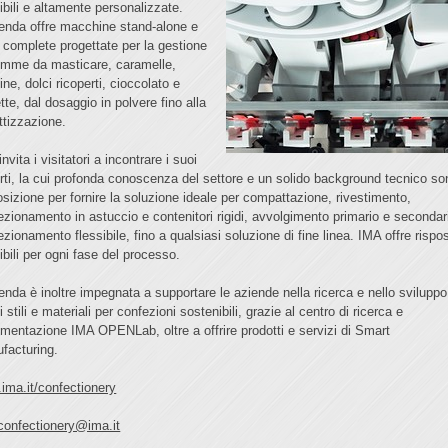
sibili e altamente personalizzate.
ienda offre macchine stand-alone e
e complete progettate per la gestione
omme da masticare, caramelle,
ine, dolci ricoperti, cioccolato e
tte, dal dosaggio in polvere fino alla
ttizzazione.
nvita i visitatori a incontrare i suoi
rti, la cui profonda conoscenza del settore e un solido background tecnico so
osizione per fornire la soluzione ideale per compattazione, rivestimento,
ezionamento in astuccio e contenitori rigidi, avvolgimento primario e secondar
ezionamento flessibile, fino a qualsiasi soluzione di fine linea. IMA offre rispo
ibili per ogni fase del processo.
ienda è inoltre impegnata a supportare le aziende nella ricerca e nello sviluppo
 stili e materiali per confezioni sostenibili, grazie al centro di ricerca e
imentazione IMA OPENLab, oltre a offrire prodotti e servizi di Smart
facturing.
ima.it/confectionery
.confectionery@ima.it