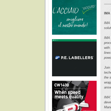
------
IMA 
IMA 
solu
IMA 
proc
with
line
powd
Join
tech
the 
wrap
answ
IMA’
deve
Manu