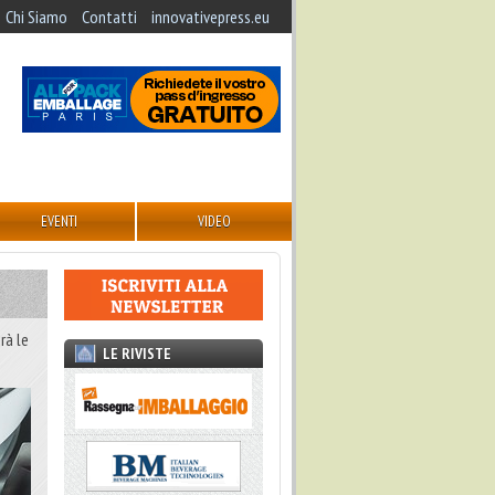
Chi Siamo
Contatti
innovativepress.eu
EVENTI
VIDEO
rà le
LE RIVISTE