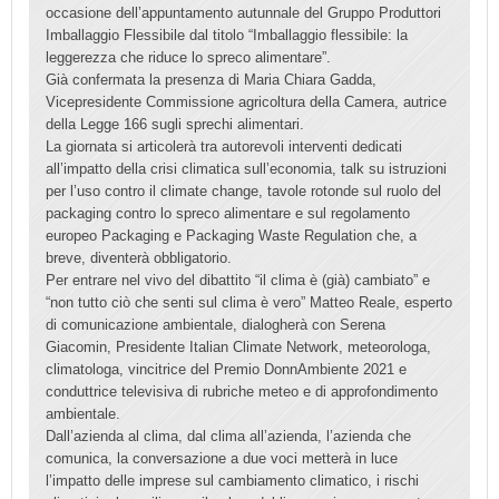
occasione dell’appuntamento autunnale del Gruppo Produttori
Imballaggio Flessibile dal titolo “Imballaggio flessibile: la
leggerezza che riduce lo spreco alimentare”.
Già confermata la presenza di Maria Chiara Gadda,
Vicepresidente Commissione agricoltura della Camera, autrice
della Legge 166 sugli sprechi alimentari.
La giornata si articolerà tra autorevoli interventi dedicati
all’impatto della crisi climatica sull’economia, talk su istruzioni
per l’uso contro il climate change, tavole rotonde sul ruolo del
packaging contro lo spreco alimentare e sul regolamento
europeo Packaging e Packaging Waste Regulation che, a
breve, diventerà obbligatorio.
Per entrare nel vivo del dibattito “il clima è (già) cambiato” e
“non tutto ciò che senti sul clima è vero” Matteo Reale, esperto
di comunicazione ambientale, dialogherà con Serena
Giacomin, Presidente Italian Climate Network, meteorologa,
climatologa, vincitrice del Premio DonnAmbiente 2021 e
conduttrice televisiva di rubriche meteo e di approfondimento
ambientale.
Dall’azienda al clima, dal clima all’azienda, l’azienda che
comunica, la conversazione a due voci metterà in luce
l’impatto delle imprese sul cambiamento climatico, i rischi