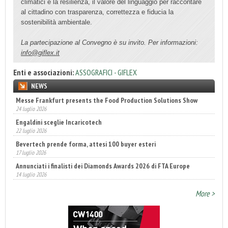
climatici e la resilienza, il valore del linguaggio per raccontare
al cittadino con trasparenza, correttezza e fiducia la
sostenibilità ambientale.
La partecipazione al Convegno è su invito. Per informazioni:
info@giflex.it
Enti e associazioni:
ASSOGRAFICI - GIFLEX
NEWS
Messe Frankfurt presents the Food Production Solutions Show
Engaldini sceglie Incaricotech
24 luglio 2026
22 luglio 2026
Bevertech prende forma, attesi 100 buyer esteri
17 luglio 2026
Annunciati i finalisti dei Diamonds Awards 2026 di FTA Europe
14 luglio 2026
Fatturato record per l'industria cosmetica in Italia
10 luglio 2026
More >