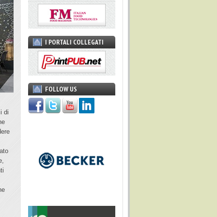
I PORTALI COLLEGATI
FOLLOW US
i di
ne
dere
lato
e,
ti
he