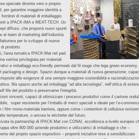
rea speciale diventa vero e proprio
d, per garantire maggiore identità a
 i fornitori di materiali di imballaggio
enti a IPACK-IMA e MEAT-TECH. Un
ept diffuso, che proporrà nuovi spunti
ee ai team di marketing dell’industria
fatturiera per lo sviluppo di nuove
 di prodotto.
iù, l'area tematica IPACK-Mat nel pad.
na vetrina privilegiata per materiali
vativi e imballaggi eco-friendly permeati dal fil rouge che lega green economy,
t packaging e design. Spazio dunque a materiali di nuova generazione, capac
 risposte alle esigenze di una sempre maggiore sostenibilità e razionalizzazio
uttiva. Ma spazio anche ad imballaggi “ad alta tecnologia”, nell’ottica di esten
elf life del prodotto e preservarne l'integrità.
zioni vincenti, capaci di ottimizzare i processi produttivi come il cartone ondu
sibile, super resistente per l’imballo di merci speciali e ideale per l’e-commerc
 i film mono-materiale barriera, oppure come i contenitori di cellulosa resisten
alte temperature, o ancora le etichette del futuro.
ovata la partnership di IPACK-Mat con CONAI, eccellenza a livello europeo c
uppa oltre 800.000 aziende produttrici e utilizzatrici di imballaggi e che –
nterno del proprio spazio espositivo – proporrà iniziative tese a sensibilizzare