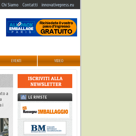
Chi Siamo
Contatti
innovativepress.eu
EVENTI
VIDEO
ato a
LE RIVISTE
ma
 i