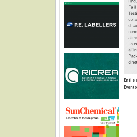
l’ind
Fa i
Test
colla
di ce
norm
alime
La co
all’
Pack
diret
Enti e 
Evento