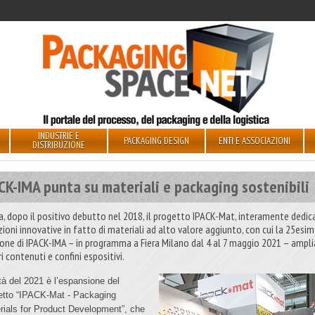
INDUSTRIE E
PACKAGING DESIGN
ENTI E ASSOCIAZIONI
DISTRIBUZIONE
CK-IMA punta su materiali e packaging sostenibili
a, dopo il positivo debutto nel 2018, il progetto IPACK-Mat, interamente dedic
zioni innovative in fatto di materiali ad alto valore aggiunto, con cui la 25esi
ione di IPACK-IMA – in programma a Fiera Milano dal 4 al 7 maggio 2021 – amplia
i contenuti e confini espositivi.
tà del 2021 è l’espansione del
etto “IPACK-Mat - Packaging
rials for Product Development”, che