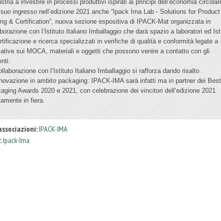
ustria a investire in processi produttivi ispirati ai principi dell’economia circolar
l suo ingresso nell’edizione 2021 anche “Ipack Ima Lab - Solutions for Product
ing & Certification”, nuova sezione espositiva di IPACK-Mat organizzata in
borazione con l’Istituto Italiano Imballaggio che darà spazio a laboratori ed Isti
rtificazione e ricerca specializzati in verifiche di qualità e conformità legate a
ative sui MOCA, materiali e oggetti che possono venire a contatto con gli
nti.
llaborazione con l’Istituto Italiano Imballaggio si rafforza dando risalto
innovazione in ambito packaging: IPACK-IMA sarà infatti ma in partner dei Bes
aging Awards 2020 e 2021, con celebrazione dei vincitori dell’edizione 2021
tamente in fiera.
associazioni:
IPACK-IMA
:
Ipack-Ima