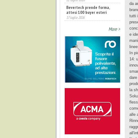
da a
Bevertech prende forma,
bran
attesi 100 buyer esteri
tutti
17 luglio 2026
pres
More >
conc
e id
mani
linee
In p
14: u
inno
smar
dare
prod
la sh
Solu
fles
come
alle 
Rinn
raggr
all'i