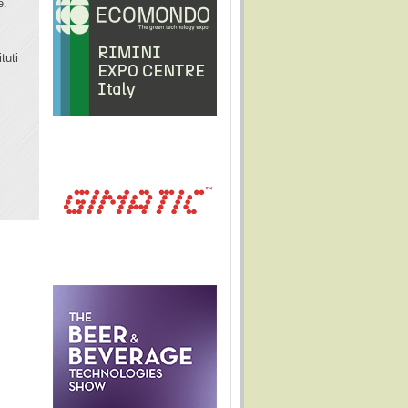
e.
tuti
t