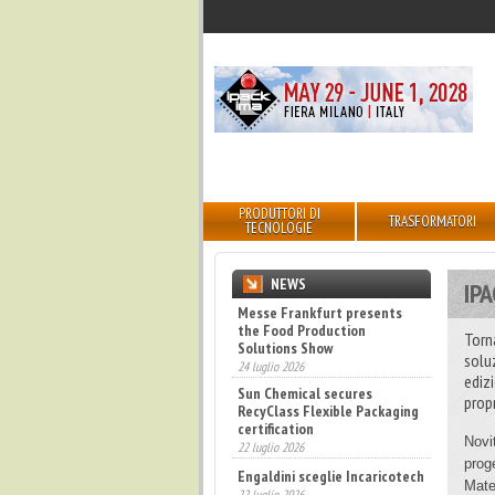
PRODUTTORI DI
TRASFORMATORI
TECNOLOGIE
NEWS
IPA
Messe Frankfurt presents
the Food Production
Torn
Solutions Show
solu
24 luglio 2026
ediz
Sun Chemical secures
propr
RecyClass Flexible Packaging
certification
Novi
22 luglio 2026
prog
Engaldini sceglie Incaricotech
Mate
22 luglio 2026