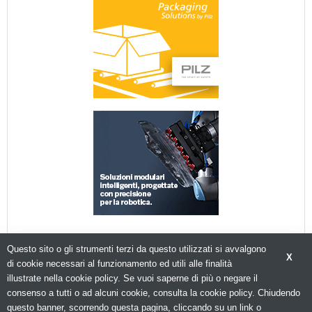
Questo sito o gli strumenti terzi da questo utilizzati si avvalgono
X
di cookie necessari al funzionamento ed utili alle finalità
illustrate nella cookie policy. Se vuoi saperne di più o negare il
consenso a tutti o ad alcuni cookie, consulta la cookie policy. Chiudendo
© Copyright 2026. Packagingspace.net - Il portale del packaging - N.ro Iscrizione ROC 35480 -
Privacy policy
questo banner, scorrendo questa pagina, cliccando su un link o