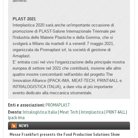
alimenti.
PLAST 2021
Interplastica 2020 sarà anche un'importante occasione di
promozione di PLAST-Salone Internazionale Triennale per
l'Industria delle Materie Plastiche e della Gomma, che si
svolgerà a Milano da martedì 4 a venerdì 7 maggio 2021,
organizzata da Promaplast srl, la società di gestione di
Amaplast.
E’ entrata così nel vivo l'organizzazione della principale mostra
europea di settore nel 2021 che contribuirà, insieme alle altre
quattro mostre concomitanti nell'ambito del progetto The
Innovation Alliance (IPACK-IMA, MEAT-TECH, PRINT4ALL e
INTRALOGISTICA ITALIA), a dare vita al più importante
evento dedicato alla meccanica strumentale.
Enti e associazioni:
PROMAPLAST
Evento:
Intralogistica Italia
|
Meat Tech
|
Interplastica
|
PRINT4ALL
|
Ipack-Ima
NEWS
Sun Chemical secures RecyClass Flexible Packaging certification