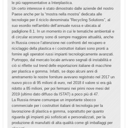
le più rappresentative a Interplastica.
Un certo interesse è stato dimostrato dalle aziende del nostro
Paese anche per la “mostra nella mostra” dedicata alle
tecnologie per il riciclo denominata “Recycling Solutions”, al
suo esordio nell'ambito dell’annuale russa e ubicata al
padiglione 8.1. In un momento in cui le tematiche ambientali e
di circular economy sono di sempre maggiore attualità, anche
in Russia cresce l’attenzione nei confronti del recupero e
riciclaggio della plastica e i costruttori italiani sono pronti a
fornire agli operatori russi impianti tecnologicamente avanzati.
Purtroppo, dal mercato locale arrivano segnali di instabilità e
ciò si riflette sul trend delle esportazioni italiane di macchine
per plastica e gomma. Infatti, se dopo alcuni anni di
arretramento le nostre forniture avevano registrato nel 2017 un
nuovo picco di 95 milioni di euro, nel 2018 il valore si era già
ridotto a 85 milioni, per poi fermarsi nei primi nove mesi del
2019 (ultimo dato diffuso da ISTAT) a poco più di 47.
La Russia rimane comunque un importante sbocco
commerciale per i costruttori italiani di tecnologia per la
lavorazione di plastica e gomma, soprattutto per quanto
riguarda gli impianti più sofisticati e personalizzati, per la
produzione di manufatti di alta qualità come gli imballaggi per