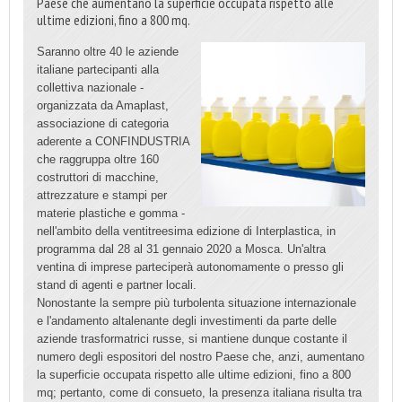
Paese che aumentano la superficie occupata rispetto alle
ultime edizioni, fino a 800 mq.
Saranno oltre 40 le aziende
italiane partecipanti alla
collettiva nazionale -
organizzata da Amaplast,
associazione di categoria
aderente a CONFINDUSTRIA
che raggruppa oltre 160
costruttori di macchine,
attrezzature e stampi per
materie plastiche e gomma -
nell'ambito della ventitreesima edizione di Interplastica, in
programma dal 28 al 31 gennaio 2020 a Mosca. Un'altra
ventina di imprese parteciperà autonomamente o presso gli
stand di agenti e partner locali.
Nonostante la sempre più turbolenta situazione internazionale
e l'andamento altalenante degli investimenti da parte delle
aziende trasformatrici russe, si mantiene dunque costante il
numero degli espositori del nostro Paese che, anzi, aumentano
la superficie occupata rispetto alle ultime edizioni, fino a 800
mq; pertanto, come di consueto, la presenza italiana risulta tra