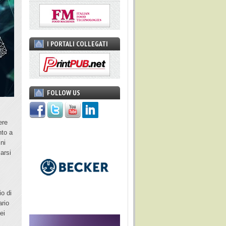
I PORTALI COLLEGATI
FOLLOW US
ere
nto a
ini
arsi
io di
ario
ei
: