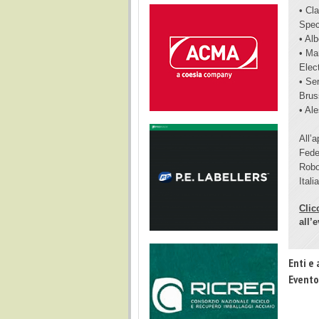
• Cl
Spec
• Al
• Ma
Elec
• Se
Brus
• Al
All’a
Fede
Robo
Ital
Clic
all’
Enti e 
Evento