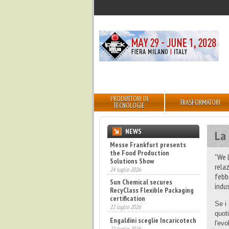
PRODUTTORI DI
TRASFORMATORI
TECNOLOGIE
NEWS
La
Messe Frankfurt presents
the Food Production
"We 
Solutions Show
rela
24 luglio 2026
febb
Sun Chemical secures
indu
RecyClass Flexible Packaging
certification
22 luglio 2026
Se i
quot
Engaldini sceglie Incaricotech
l'
evo
22 luglio 2026