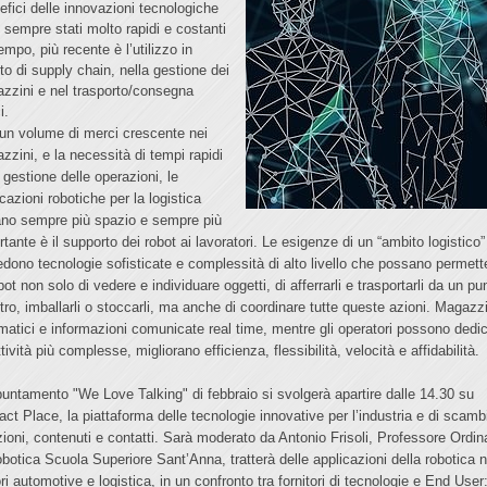
nefici delle innovazioni tecnologiche
 sempre stati molto rapidi e costanti
tempo
, più recente è l’utilizzo in
to di supply chain, nella gestione dei
zzini e nel trasporto/consegna
i.
un volume di merci crescente nei
zzini, e la necessità di tempi rapidi
 gestione delle operazioni, le
cazioni robotiche per la logistica
ano sempre più spazio e sempre più
tante è il supporto dei robot ai lavoratori. Le esigenze di un “ambito logistico”
iedono tecnologie sofisticate e complessità di alto livello che possano permett
bot non solo di vedere e individuare oggetti, di afferrarli e trasportarli da un pu
ltro, imballarli o stoccarli, ma anche di coordinare tutte queste azioni. Magazz
matici e informazioni comunicate real time, mentre gli operatori possono dedic
tività più complesse, migliorano efficienza, flessibilità, velocità e affidabilità.
puntamento "We Love Talking" di febbraio si svolgerà apartire dalle 14.30 su
act Place, la piattaforma delle tecnologie innovative per l’industria e di scamb
zioni, contenuti e contatti. Sarà moderato da Antonio Frisoli, Professore Ordin
obotica Scuola Superiore Sant’Anna, tratterà delle applicazioni della robotica n
ri automotive e logistica, in un confronto tra fornitori di tecnologie e End User