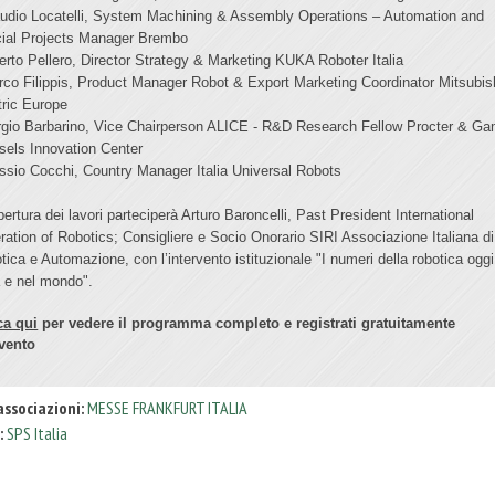
audio Locatelli, System Machining & Assembly Operations – Automation and
ial Projects Manager Brembo
berto Pellero, Director Strategy & Marketing KUKA Roboter Italia
rco Filippis, Product Manager Robot & Export Marketing Coordinator Mitsubis
tric Europe
rgio Barbarino, Vice Chairperson ALICE - R&D Research Fellow Procter & Ga
sels Innovation Center
essio Cocchi, Country Manager Italia Universal Robots
pertura dei lavori parteciperà Arturo Baroncelli, Past President International
ration of Robotics; Consigliere e Socio Onorario SIRI Associazione Italiana di
tica e Automazione, con l’intervento istituzionale "I numeri della robotica oggi
ia e nel mondo"
.
ca qui
per vedere il programma completo e registrati gratuitamente
evento
associazioni:
MESSE FRANKFURT ITALIA
:
SPS Italia