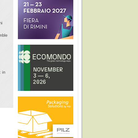
hi
mble
: in