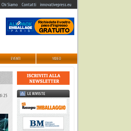
Chi Siamo
Contatti
innovativepress.eu
EVENTI
VIDEO
LE RIVISTE
dì 25