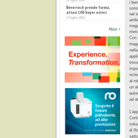
i be
Bevertech prende forma,
sono
attesi 100 buyer esteri
nel 
17 luglio 2026
ambi
Annunciati i finalisti dei
maga
Diamonds Awards 2026 di FTA
More >
merc
Europe
14 luglio 2026
Con 
maga
nella
appli
trov
impor
rich
al ro
un a
auto
ad at
L’ap
Cont
solu
di R
setto