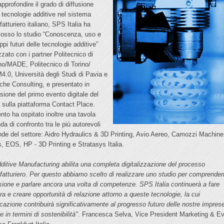
pprofondire il grado di diffusione
e tecnologie additive nel sistema
atturiero italiano, SPS Italia ha
osso lo studio “Conoscenza, uso e
ppi futuri delle tecnologie additive”
zzato con i partner Politecnico di
no/MADE, Politecnico di Torino/
4.0, Università degli Studi di Pavia e
che Consulting, e presentato in
sione del primo evento digitale del
 sulla piattaforma Contact Place.
ento ha ospitato inoltre una tavola
da di confronto tra le più autorevoli
nde del settore: Aidro Hydraulics & 3D Printing, Avio Aereo, Camozzi Machine
s, EOS, HP - 3D Printing e Stratasys Italia.
dditive Manufacturing abilita una completa digitalizzazione del processo
fatturiero. Per questo abbiamo scelto di realizzare uno studio per comprender
usione e parlare ancora una volta di competenze. SPS Italia continuerà a fare
ura e creare opportunità di relazione attorno a queste tecnologie, la cui
icazione contribuirà significativamente al progresso futuro delle nostre impres
 in termini di sostenibilità"
. Francesca Selva, Vice President Marketing & E