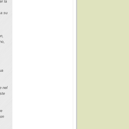
er la
za su
n
on,
no,
i
ua
i
e nel
ste
re
con