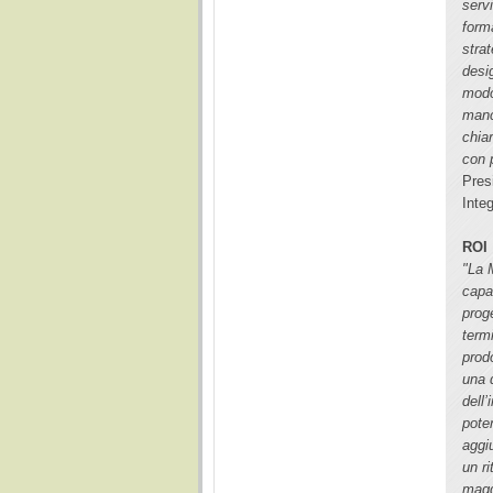
servi
forma
stra
desi
modo
manc
chiar
con 
Pres
Inte
ROI
"La 
capac
prog
termi
prod
una 
dell
poten
aggi
un r
magg