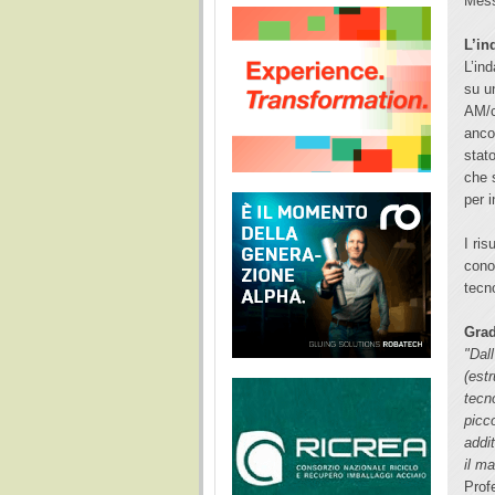
Mess
L’in
L’in
su u
AM/c
anco
stato
che 
per 
I ris
cono
tecn
Gra
"Dall
(estr
tecn
picc
addi
il m
Prof