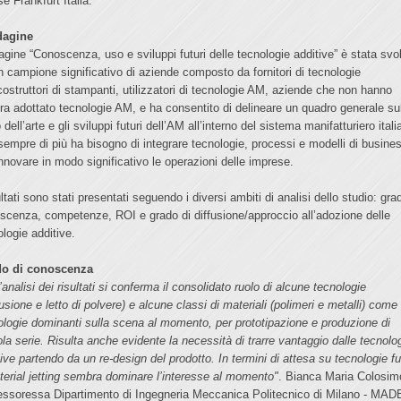
e Frankfurt Italia.
dagine
dagine “Conoscenza, uso e sviluppi futuri delle tecnologie additive” è stata svo
n campione significativo di aziende composto da fornitori di tecnologie
ostruttori di stampanti, utilizzatori di tecnologie AM, aziende che non hanno
ra adottato tecnologie AM, e ha consentito di delineare un quadro generale su
 dell’arte e gli sviluppi futuri dell’AM all’interno del sistema manifatturiero itali
sempre di più ha bisogno di integrare tecnologie, processi e modelli di busine
innovare in modo significativo le operazioni delle imprese.
ultati sono stati presentati seguendo i diversi ambiti di analisi dello studio: gra
scenza, competenze, ROI e grado di diffusione/approccio all’adozione delle
ologie additive.
do di conoscenza
’analisi dei risultati si conferma il consolidato ruolo di alcune tecnologie
usione e letto di polvere) e alcune classi di materiali (polimeri e metalli) come
ologie dominanti sulla scena al momento, per prototipazione e produzione di
ola serie. Risulta anche evidente la necessità di trarre vantaggio dalle tecnolo
tive partendo da un re-design del prodotto. In termini di attesa su tecnologie fu
aterial jetting sembra dominare l’interesse al momento"
. Bianca Maria Colosim
essoressa Dipartimento di Ingegneria Meccanica Politecnico di Milano - MAD