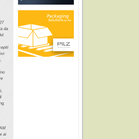
 27
ia da
el.
,
epiti
ivi
,
ino
re
i,
i
ng.
r AM
e ai