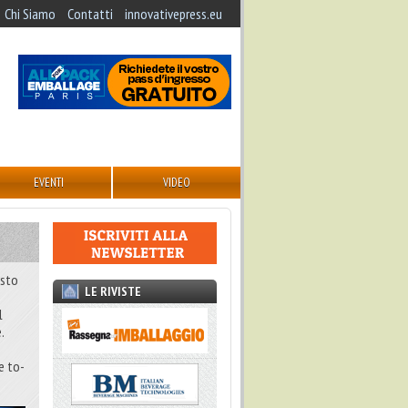
Chi Siamo
Contatti
innovativepress.eu
EVENTI
VIDEO
esto
LE RIVISTE
l
.
e to-