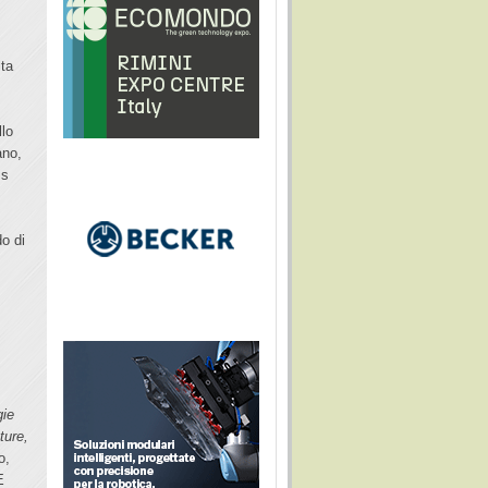
lta
llo
ano,
ss
do di
gie
ture,
o,
E