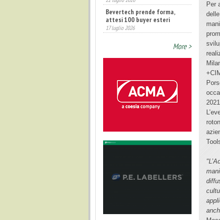
Annunciati i finalisti dei
Per a
Diamonds Awards 2026 di FTA
dell
Europe
manif
14 luglio 2026
prom
svilu
More >
reali
Mila
+CIM
Pors
occa
2021
L’ev
roton
azie
Tool
"L’A
mani
diff
cult
appl
anche