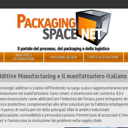
INDUSTRIE E
PACKAGING DESIGN
ENTI E ASSOCIAZIONI
DISTRIBUZIONE
dditive Manufacturing e il manifatturiero italiano
ecnologie additive si stanno diffondendo su larga scala e rappresenteranno pr
rivoluzione nel manifatturiero. Sono smart, si inseriscono nel contesto 4.0 e
ono riconosciute come abilitanti per l’industria del futuro, parte integrante de
esso produttivo, complementari alle altre soluzioni per la fabbrica intelligente
il punto di svolta per tre delle principali sfide in ambito industriale:
talizzazione, sostenibilità e personalizzazione. Permettono di accorciare il tim
et e favoriscono la risoluzione dei problemi nella supply chain.