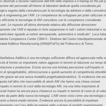
zi destinati a favorire l’adozione dell’AM nelle imprese è il traning on the job p
zione del personale all’interno di laboratori dedicati quella considerata più
tegica seguita dalla consulenza per la tecnologia da adottare e dalla consulen
gn & engineering per l’AM. Le competenze da sviluppare per poter utilizzare i
 efficiente le tecnologie di AM coincidono con le competenze considerate
anti. Le risposte all’ultima domanda relativa alla diffusione dimostrano
amente che l’AM è reputato in forte espansione in tutti i settori industriali e n
particolare riguardo ai settori aerospaziale, automotive e medicale"
. Luca Iulia
idente Competence Center CIM4.0 - Direttore del Centro Interdipartimentale d
grated Additive Manufacturing (IAM@PoliTo) del Politecnico di Torino.
Manifattura Additiva è una tecnologia sufficiente diffusa ed apprezzata nella s
ità di fornire un importante valore aggiunto in termini di riduzione sui tempi d
ettazione e produzione. Esiste ancora una limitata percezione sull’impatto in
ni di riprogettabilità, ottimizzazione e quindi aumento di competitività ottenibil
otto grazie ad una nuova modalità progettuale/produttiva. Si evidenzia che esi
quota tutt’altro che trascurabile di utenti AM che hanno una chiara visione
’impatto in termini di costi della tecnologia AM, ma una fetta importante di
ziali fruitori ha ancora poca chiarezza su impatti in termini di costo (e di valo
unto da parte della nuova tecnologia). L’AM viene vista come una tecnologia 
itorno a breve-medio termine. Evidenzia ancora la possibilità di impattare
iormente con l’uso della tecnologia nello sviluppo di prodotti maggiormente