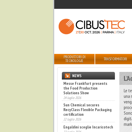
PRODUTTORI DI
TRASFORMATORI
TECNOLOGIE
NEWS
L'A
Sun Chemical secures
RecyClass Flexible Packaging
Le t
certification
una 
22 luglio 2026
veng
Engaldini sceglie Incaricotech
proc
22 luglio 2026
Sono 
Bevertech prende forma,
digi
attesi 100 buyer esteri
mark
17 luglio 2026