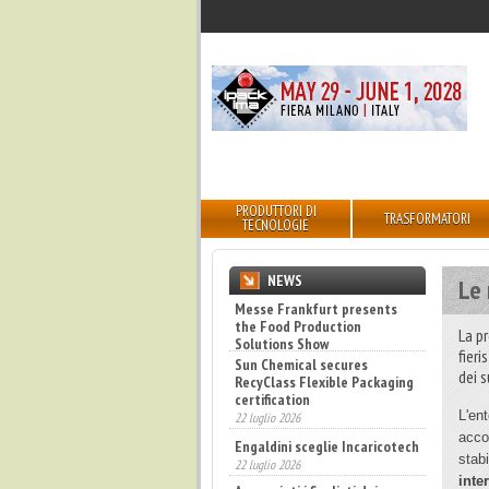
PRODUTTORI DI
TRASFORMATORI
TECNOLOGIE
NEWS
Le
Sun Chemical secures
RecyClass Flexible Packaging
La p
certification
fieri
22 luglio 2026
dei s
Engaldini sceglie Incaricotech
22 luglio 2026
L'en
Annunciati i finalisti dei
acco
Diamonds Awards 2026 di FTA
stab
Europe
inte
14 luglio 2026