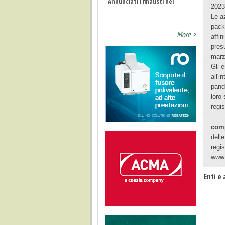
2023 
Le a
pack
More >
affin
pres
marz
Gli 
all'
pand
loro
regi
com
delle
regi
www.
Enti e 