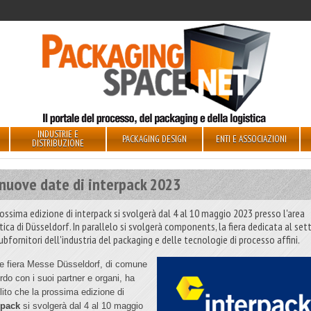
INDUSTRIE E
PACKAGING DESIGN
ENTI E ASSOCIAZIONI
DISTRIBUZIONE
 nuove date di interpack 2023
rossima edizione di interpack si svolgerà dal 4 al 10 maggio 2023 presso l'area
stica di Düsseldorf. In parallelo si svolgerà components, la fiera dedicata al set
ubfornitori dell'industria del packaging e delle tecnologie di processo affini.
te fiera Messe Düsseldorf, di comune
rdo con i suoi partner e organi, ha
ilito che la prossima edizione di
rpack
si svolgerà dal 4 al 10 maggio