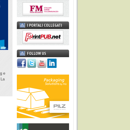
I PORTALI COLLEGATI
FOLLOW US
ng e
 La