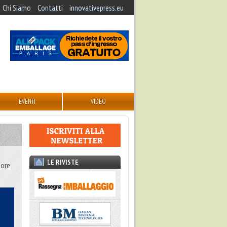
Chi Siamo
Contatti
innovativepress.eu
EVENTI
VIDEO
LE RIVISTE
tore