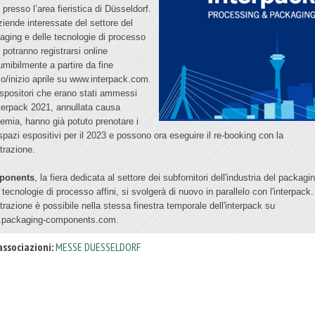
presso l’area fieristica di Düsseldorf.
ziende interessate del settore del
aging e delle tecnologie di processo
i potranno registrarsi online
umibilmente a partire da fine
o/inizio aprile su www.interpack.com.
espositori che erano stati ammessi
interpack 2021, annullata causa
emia, hanno già potuto prenotare i
 spazi espositivi per il 2023 e possono ora eseguire il re-booking con la
strazione.
ponents
, la fiera dedicata al settore dei subfornitori dell'industria del packagi
 tecnologie di processo affini, si svolgerà di nuovo in parallelo con l'interpack.
strazione è possibile nella stessa finestra temporale dell'interpack su
packaging-components.com.
associazioni:
MESSE DUESSELDORF