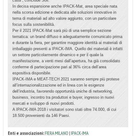
casa”
, conclude Soli.
In decisa espansione anche IPACK-Mat, area speciale nata
nella scorsa edizione e dedicata alle soluzioni innovative in
tema di materiali ad alto valore aggiunto, con un particolare
focus sulla sostenibilità.
Per il 2021 IPACK-Mat sarà più di una semplice sezione
tematica: un brand diffuso e adeguatamente comunicato prima
e durante la fiera, per garantire maggiore identità ai materiali di
imballaggio presenti a IPACK-IMA. Quello dei materiali è infatti
un settore particolarmente dinamico e per il quale la
manifestazione, a venti mesi dall’apertura, ha già consolidato
conferme di partecipazione pari al 36% circa dell’area
espositiva disponibile.
IPACK-IMA e MEAT-TECH 2021 saranno sempre più protese
all’internazionalizzazione ed in linea con le esigenze
dell’industria, favorendo opportunità uniche di networking,
business, incontro tra produttori e buyer, ingresso in nuovi
mercati e sviluppo di nuovi prodotti.
A IPACK-IMA 2018 i visitatori sono stati oltre 74.000, di cui
18.500 provenienti da 146 Paesi.
Enti e associazioni:
FIERA MILANO
|
IPACK-IMA