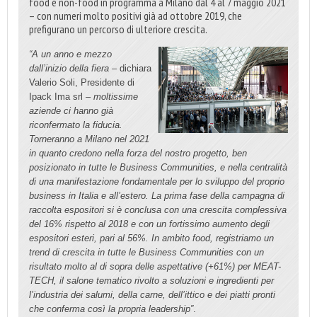
food e non-food in programma a Milano dal 4 al 7 maggio 2021
– con numeri molto positivi già ad ottobre 2019, che
prefigurano un percorso di ulteriore crescita.
“A un anno e mezzo
dall’inizio della fiera
– dichiara
Valerio Soli, Presidente di
Ipack Ima srl –
moltissime
aziende ci hanno già
riconfermato la fiducia.
Torneranno a Milano nel 2021
in quanto credono nella forza del nostro progetto, ben
posizionato in tutte le Business Communities, e nella centralità
di una manifestazione fondamentale per lo sviluppo del proprio
business in Italia e all’estero. La prima fase della campagna di
raccolta espositori si è conclusa con una crescita complessiva
del 16% rispetto al 2018 e con un fortissimo aumento degli
espositori esteri, pari al 56%. In ambito food, registriamo un
trend di crescita in tutte le Business Communities con un
risultato molto al di sopra delle aspettative (+61%) per MEAT-
TECH, il salone tematico rivolto a soluzioni e ingredienti per
l’industria dei salumi, della carne, dell’ittico e dei piatti pronti
che conferma così la propria leadership”
.