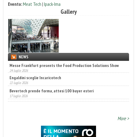
Evento:
Meat Tech
|
Ipack-Ima
Gallery
NEWS
Engaldini sceglie Incaricotech
22 luglio 2026
Bevertech prende forma, attesi 100 buyer esteri
17 luglio 2026
Fatturato record per l'industria cosmetica in Italia
10 luglio 2026
More >