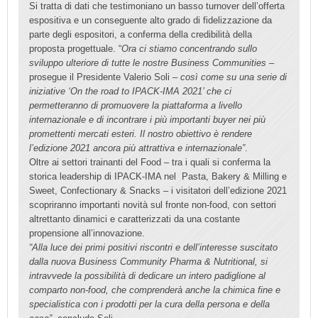
Si tratta di dati che testimoniano un basso turnover dell’offerta
espositiva e un conseguente alto grado di fidelizzazione da
parte degli espositori, a conferma della credibilità della
proposta progettuale. “
Ora ci stiamo concentrando sullo
sviluppo ulteriore di tutte le nostre Business Communities
–
prosegue il Presidente Valerio Soli –
così come su una serie di
iniziative ‘On the road to IPACK-IMA 2021’ che ci
permetteranno di promuovere la piattaforma a livello
internazionale e di incontrare i più importanti buyer nei più
promettenti mercati esteri. Il nostro obiettivo è rendere
l’edizione 2021 ancora più attrattiva e internazionale”
.
Oltre ai settori trainanti del Food – tra i quali si conferma la
storica leadership di IPACK-IMA nel Pasta, Bakery & Milling e
Sweet, Confectionary & Snacks – i visitatori dell’edizione 2021
scopriranno importanti novità sul fronte non-food, con settori
altrettanto dinamici e caratterizzati da una costante
propensione all’innovazione.
“Alla luce dei primi positivi riscontri e dell’interesse suscitato
dalla nuova Business Community Pharma & Nutritional, si
intravvede la possibilità di dedicare un intero padiglione al
comparto non-food, che comprenderà anche la chimica fine e
specialistica con i prodotti per la cura della persona e della