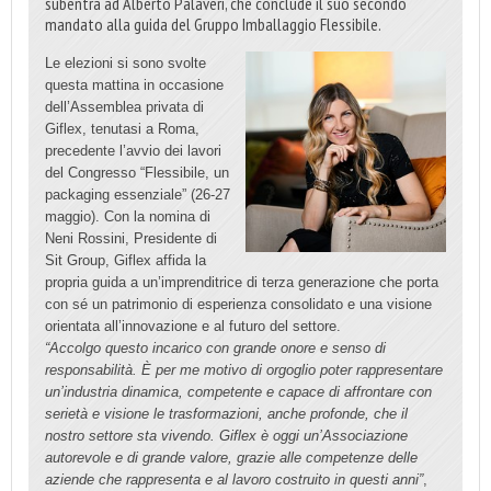
subentra ad Alberto Palaveri, che conclude il suo secondo
mandato alla guida del Gruppo Imballaggio Flessibile.
Le elezioni si sono svolte
questa mattina in occasione
dell’Assemblea privata di
Giflex, tenutasi a Roma,
precedente l’avvio dei lavori
del Congresso “Flessibile, un
packaging essenziale” (26-27
maggio). Con la nomina di
Neni Rossini, Presidente di
Sit Group, Giflex affida la
propria guida a un’imprenditrice di terza generazione che porta
con sé un patrimonio di esperienza consolidato e una visione
orientata all’innovazione e al futuro del settore.
“Accolgo questo incarico con grande onore e senso di
responsabilità. È per me motivo di orgoglio poter rappresentare
un’industria dinamica, competente e capace di affrontare con
serietà e visione le trasformazioni, anche profonde, che il
nostro settore sta vivendo. Giflex è oggi un’Associazione
autorevole e di grande valore, grazie alle competenze delle
aziende che rappresenta e al lavoro costruito in questi anni”
,