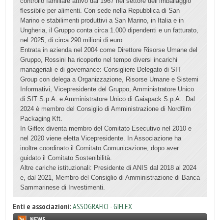
controllo familiare attivo dal 1967 nel settore dell’imballaggio
flessibile per alimenti. Con sede nella Repubblica di San
Marino e stabilimenti produttivi a San Marino, in Italia e in
Ungheria, il Gruppo conta circa 1.000 dipendenti e un fatturato,
nel 2025, di circa 290 milioni di euro.
Entrata in azienda nel 2004 come Direttore Risorse Umane del
Gruppo, Rossini ha ricoperto nel tempo diversi incarichi
manageriali e di governance: Consigliere Delegato di SIT
Group con delega a Organizzazione, Risorse Umane e Sistemi
Informativi, Vicepresidente del Gruppo, Amministratore Unico
di SIT S.p.A. e Amministratore Unico di Gaiapack S.p.A.. Dal
2024 è membro del Consiglio di Amministrazione di Nordfilm
Packaging Kft.
In Giflex diventa membro del Comitato Esecutivo nel 2010 e
nel 2020 viene eletta Vicepresidente. In Associazione ha
inoltre coordinato il Comitato Comunicazione, dopo aver
guidato il Comitato Sostenibilità.
Altre cariche istituzionali: Presidente di ANIS dal 2018 al 2024
e, dal 2021, Membro del Consiglio di Amministrazione di Banca
Sammarinese di Investimenti.
Enti e associazioni:
ASSOGRAFICI - GIFLEX
NEWS