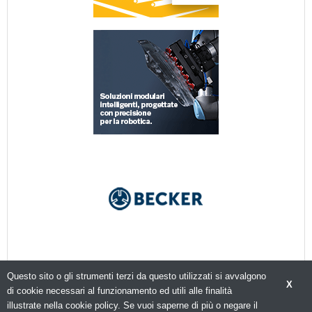
Questo sito o gli strumenti terzi da questo utilizzati si avvalgono
X
di cookie necessari al funzionamento ed utili alle finalità
illustrate nella cookie policy. Se vuoi saperne di più o negare il