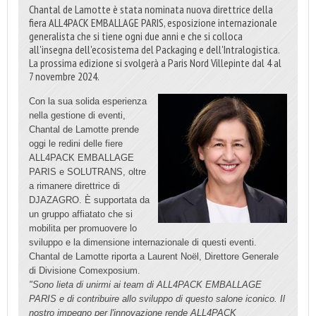
Chantal de Lamotte è stata nominata nuova direttrice della
fiera ALL4PACK EMBALLAGE PARIS, esposizione internazionale
generalista che si tiene ogni due anni e che si colloca
all'insegna dell'ecosistema del Packaging e dell'Intralogistica.
La prossima edizione si svolgerà a Paris Nord Villepinte dal 4 al
7 novembre 2024.
Con la sua solida esperienza
nella gestione di eventi,
Chantal de Lamotte prende
oggi le redini delle fiere
ALL4PACK EMBALLAGE
PARIS e SOLUTRANS, oltre
a rimanere direttrice di
DJAZAGRO. È supportata da
un gruppo affiatato che si
mobilita per promuovere lo
sviluppo e la dimensione internazionale di questi eventi.
Chantal de Lamotte riporta a Laurent Noël, Direttore Generale
di Divisione Comexposium.
"Sono lieta di unirmi ai team di ALL4PACK EMBALLAGE
PARIS e di contribuire allo sviluppo di questo salone iconico. Il
nostro impegno per l'innovazione rende ALL4PACK