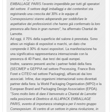
EMBALLAGE PARIS l’evento imperdibile per tutti gli operatori
del settore. Il settore degli imballaggi e dei contenitori sta
registrando una crescita del 30% e le equipe di
Comexposiumsi stanno adoperando per soddisfare le
aspettative dei professionisti che hanno già confermato la loro
presenza alla fiera in gran numero"
, ha affermato Chantal de
Lamotte.
Ad oggi, il 75% della superficie del salone è prenotata. Sono
attesi un migliaio di espositori e marchi, un dato che
comprende il 30% di nuovi espositori. La manifestazione ha
una significativa rappresentanza internazionale con la
presenza di 40 Paesi, due terzi dei quali europei.
Inoltre, saranno presenti anche i partner fedeli della fiera
(SECIMEP e GEPPIA nel settore Processing, France Bois
Foret e CITEO nel settore Packaging), affiancati dai loro
associati. Infine, due organismi internazionali sono diventati
partner della fiera: la World Packaging Organisation (WPO) e la
European Brand and Packaging Design Association (EPDA).
"Sono molto lieto di dare il benvenuto a Chantal de Lamotte
nella posizione di Direttrice di ALL4PACK EMBALLAGE
PARIS, evento di importanza strategica per il nostro gruppo
Comexposium. Al centro di un settore in piena rivoluzione, in