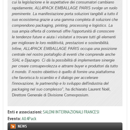
cui la legislazione e le aspettative dei consumatori cambiano
rapidamente, ALL4PACK EMBALLAGE PARIS svolge un ruolo
preminente. La manifestazione porta soluzioni tangibili a tutto il
suo ecosistema grazie a una gamma completa di soluzioni che
comprendono packaging, printing, processing e logistics. La
sua ampia offerta di contenuti offre l'opportunità di conoscere
le tendenze future e aiuta i visitatori a trovare tutti gli elementi
per migliorare le loro redditività, prestazioni e sostenibilità.
Infine, ALL4PACK EMBALLAGE PARIS occupa una posizione
centrale nel nostro portafoglio di eventi che comprende anche
SIAL e Djazagro. Ci dà la possibilità di implementare sinergie
per creare consapevolezza e attrarre buyer e produttori da tutto
il mondo. Il nostro obiettivo è quello di fornire una piattaforma
che favorisca lo scambio e il dialogo per accelerare
l'innovazione, le partnership e lo sviluppo dell'industria del
packaging nel suo complesso"
, ha dichiarato Laurent Noël,
Direttore Generale di Divisione Comexposium.
Enti e associazioni:
SALONI INTERNAZIONALI FRANCESI
Evento:
All4Pack
NEWS