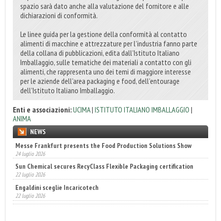
spazio sarà dato anche alla valutazione del fornitore e alle
dichiarazioni di conformità.
Le linee guida per la gestione della conformità al contatto
alimenti di macchine e attrezzature per l’industria fanno parte
della collana di pubblicazioni, edita dall’Istituto Italiano
Imballaggio, sulle tematiche dei materiali a contatto con gli
alimenti, che rappresenta uno dei temi di maggiore interesse
per le aziende dell’area packaging e food, dell’entourage
dell’Istituto Italiano Imballaggio.
Enti e associazioni:
UCIMA
|
ISTITUTO ITALIANO IMBALLAGGIO
|
ANIMA
NEWS
Sun Chemical secures RecyClass Flexible Packaging certification
22 luglio 2026
Engaldini sceglie Incaricotech
22 luglio 2026
Annunciati i finalisti dei Diamonds Awards 2026 di FTA Europe
14 luglio 2026