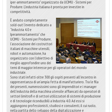
iper-ammortamento" organizzato da UCIMU - Sistemi per
Produrre. L'industria italiana è pronta per investire in
competitività.
È andato completamente
sold-out l’evento dedicato a
“Industria 4.0 e
Iperammortamento” che
UCIMU - Sistemi per Produrre,
l’associazione dei costruttori
italiani di macchine utensili,
robot e automazione, ha
organizzato con l’obiettivo di
meglio approfondire uno dei
temi di maggior interesse per gli operatori del mondo
industriale.
Sono stati infatti oltre 300 gli ospiti presenti all’incontro in
rappresentanza di un’ampia fetta di manifatturiero. Tra le fila
dei presenti, numerosissimi sono gli imprenditori e i manager
dell’industria della macchina utensile affiancati da operatori di
settori limitrofi e di settori utilizzatori di sistemi di produzione
e di tecnologie riconducibili a Industria 4.0. Ad essi si
aggiungono professionisti, studiosi e consulenti, il cui ruolo,
nella partita dello sviluppo della digitalizzazione e