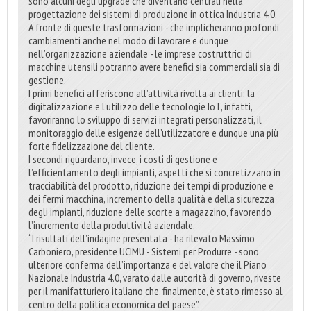
sono alcuni degli upgrade che diventano centrali nella
progettazione dei sistemi di produzione in ottica Industria 4.0.
A fronte di queste trasformazioni - che implicheranno profondi
cambiamenti anche nel modo di lavorare e dunque
nell’organizzazione aziendale - le imprese costruttrici di
macchine utensili potranno avere benefici sia commerciali sia di
gestione.
I primi benefici afferiscono all’attività rivolta ai clienti: la
digitalizzazione e l’utilizzo delle tecnologie IoT, infatti,
favoriranno lo sviluppo di servizi integrati personalizzati, il
monitoraggio delle esigenze dell’utilizzatore e dunque una più
forte fidelizzazione del cliente.
I secondi riguardano, invece, i costi di gestione e
l’efficientamento degli impianti, aspetti che si concretizzano in
tracciabilità del prodotto, riduzione dei tempi di produzione e
dei fermi macchina, incremento della qualità e della sicurezza
degli impianti, riduzione delle scorte a magazzino, favorendo
l’incremento della produttività aziendale.
“I risultati dell’indagine presentata - ha rilevato Massimo
Carboniero, presidente UCIMU - Sistemi per Produrre - sono
ulteriore conferma dell’importanza e del valore che il Piano
Nazionale Industria 4.0, varato dalle autorità di governo, riveste
per il manifatturiero italiano che, finalmente, è stato rimesso al
centro della politica economica del paese”.