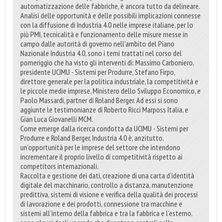
automatizzazione delle fabbriche, è ancora tutto da delineare.
Analisi delle opportunità e delle possibili implicazioni connesse
con la diffusione di Industria 4.0 nelle imprese italiane, per lo
più PMI, tecnicalità e funzionamento delle misure messe in
campo dalle autorità di governo nell’ambito del Piano
Nazionale Industria 4.0, sono i temi trattati nel corso del
pomeriggio che ha visto gli interventi di: Massimo Carboniero,
presidente UCIMU - Sistemi per Produrre, Stefano Firpo,
direttore generale per la politica industriale, la competitività e
le piccole medie imprese, Ministero dello Sviluppo Economico, e
Paolo Massardi, partner di Roland Berger. Ad essi si sono
aggiunte le testimonianze di Roberto Ricci Marposs Italia, e
Gian Luca Giovanelli MCM.
Come emerge dalla ricerca condotta da UCIMU - Sistemi per
Produrre e Roland Berger, Industria 4.0 è, anzitutto,
un’opportunità per le imprese del settore che intendono
incrementare il proprio livello di competitività rispetto ai
competitors internazionali.
Raccolta e gestione dei dati, creazione di una carta d’identità
digitale del macchinario, controllo a distanza, manutenzione
predittiva, sistemi di visione e verifica della qualità dei processi
di lavorazione e dei prodotti, connessione tra macchine e
sistemi all’interno della fabbrica e tra la fabbrica e l’esterno,