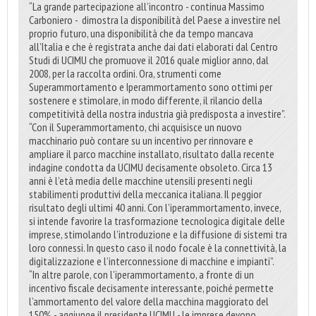
“La grande partecipazione all’incontro - continua Massimo
Carboniero - dimostra la disponibilità del Paese a investire nel
proprio futuro, una disponibilità che da tempo mancava
all’Italia e che è registrata anche dai dati elaborati dal Centro
Studi di UCIMU che promuove il 2016 quale miglior anno, dal
2008, per la raccolta ordini. Ora, strumenti come
Superammortamento e Iperammortamento sono ottimi per
sostenere e stimolare, in modo differente, il rilancio della
competitività della nostra industria già predisposta a investire”.
“Con il Superammortamento, chi acquisisce un nuovo
macchinario può contare su un incentivo per rinnovare e
ampliare il parco macchine installato, risultato dalla recente
indagine condotta da UCIMU decisamente obsoleto. Circa 13
anni è l’età media delle macchine utensili presenti negli
stabilimenti produttivi della meccanica italiana. Il peggior
risultato degli ultimi 40 anni. Con l’iperammortamento, invece,
si intende favorire la trasformazione tecnologica digitale delle
imprese, stimolando l’introduzione e la diffusione di sistemi tra
loro connessi. In questo caso il nodo focale è la connettività, la
digitalizzazione e l’interconnessione di macchine e impianti”.
“In altre parole, con l’iperammortamento, a fronte di un
incentivo fiscale decisamente interessante, poiché permette
l’ammortamento del valore della macchina maggiorato del
150% - aggiunge il presidente UCIMU - le imprese devono