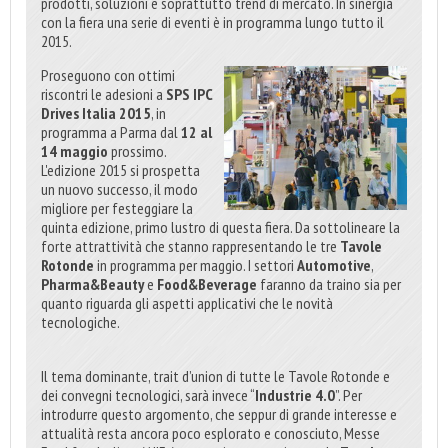
prodotti, soluzioni e soprattutto trend di mercato. In sinergia
con la fiera una serie di eventi è in programma lungo tutto il
2015.
Proseguono con ottimi
riscontri le adesioni a
SPS IPC
Drives Italia 2015
, in
programma a Parma dal
12 al
14 maggio
prossimo.
L'edizione 2015 si prospetta
un nuovo successo, il modo
migliore per festeggiare la
quinta edizione, primo lustro di questa fiera. Da sottolineare la
forte attrattività che stanno rappresentando le tre
Tavole
Rotonde
in programma per maggio. I settori
Automotive
,
Pharma&Beauty
e
Food&Beverage
faranno da traino sia per
quanto riguarda gli aspetti applicativi che le novità
tecnologiche.
Il tema dominante, trait d’union di tutte le Tavole Rotonde e
dei convegni tecnologici, sarà invece “
Industrie 4.0
”. Per
introdurre questo argomento, che seppur di grande interesse e
attualità resta ancora poco esplorato e conosciuto, Messe