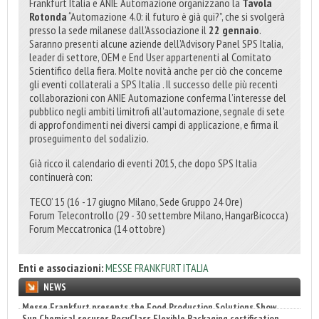
Frankfurt Italia e ANIE Automazione organizzano la
Tavola
Rotonda
“Automazione 4.0: il futuro è già qui?”, che si svolgerà
presso la sede milanese dall’Associazione il
22 gennaio
.
Saranno presenti alcune aziende dell’Advisory Panel SPS Italia,
leader di settore, OEM e End User appartenenti al Comitato
Scientifico della fiera. Molte novità anche per ciò che concerne
gli eventi collaterali a SPS Italia . Il successo delle più recenti
collaborazioni con ANIE Automazione conferma l’interesse del
pubblico negli ambiti limitrofi all’automazione, segnale di sete
di approfondimenti nei diversi campi di applicazione, e firma il
proseguimento del sodalizio.
Già ricco il calendario di eventi 2015, che dopo SPS Italia
continuerà con:
TECO’ 15 (16 - 17 giugno Milano, Sede Gruppo 24 Ore)
Forum Telecontrollo (29 - 30 settembre Milano, HangarBicocca)
Forum Meccatronica (14 ottobre)
Enti e associazioni:
MESSE FRANKFURT ITALIA
NEWS
Sun Chemical secures RecyClass Flexible Packaging certification
22 luglio 2026