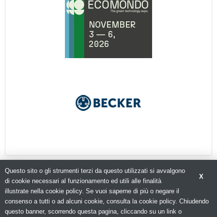
Questo sito o gli strumenti terzi da questo utilizzati si avvalgono
X
di cookie necessari al funzionamento ed utili alle finalità
illustrate nella cookie policy. Se vuoi saperne di più o negare il
© Copyright 2026. Packagingspace.net - Il portale del packaging - N.ro Iscrizione ROC 35480 -
consenso a tutti o ad alcuni cookie, consulta la cookie policy. Chiudendo
Privacy policy
questo banner, scorrendo questa pagina, cliccando su un link o