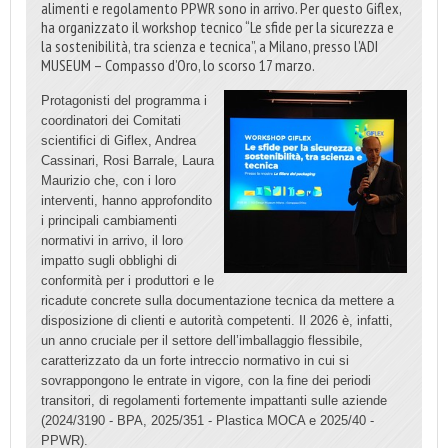
alimenti e regolamento PPWR sono in arrivo. Per questo Giflex,
ha organizzato il workshop tecnico “Le sfide per la sicurezza e
la sostenibilità, tra scienza e tecnica”, a Milano, presso l’ADI
MUSEUM – Compasso d’Oro, lo scorso 17 marzo.
Protagonisti del programma i
coordinatori dei Comitati
scientifici di Giflex, Andrea
Cassinari, Rosi Barrale, Laura
Maurizio che, con i loro
interventi, hanno approfondito
i principali cambiamenti
normativi in arrivo, il loro
impatto sugli obblighi di
conformità per i produttori e le
ricadute concrete sulla documentazione tecnica da mettere a
disposizione di clienti e autorità competenti. Il 2026 è, infatti,
un anno cruciale per il settore dell’imballaggio flessibile,
caratterizzato da un forte intreccio normativo in cui si
sovrappongono le entrate in vigore, con la fine dei periodi
transitori, di regolamenti fortemente impattanti sulle aziende
(2024/3190 - BPA, 2025/351 - Plastica MOCA e 2025/40 -
PPWR).