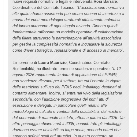
nuovi requisiti normativi e legali è intervenuta
Rosi Barrale
,
Coordinatrice del Comitato Tecnico:
“L’accelerazione normativa
alla quale stiamo assistendo può creare scenari di incertezza a
causa dei vuoti metodologici strutturali difficilmente colmabili
dal lavoro autonomo di ogni singola azienda. Diventa quindi
fondamentale rafforzare un modello operativo di collaborazione
della filiera attraverso la partecipazione all’attività associativa
per gestire la complessità normativa e inquadrare la sicurezza
come driver strategico, reputazionale e di accesso al mercato”.
L’intervento di
Laura Maurizio
, Coordinatrice Comitato
Sostenibilità, ha illustrato termini e scadenze operative:
“Il 12
agosto 2026 rappresenta la data di applicazione del PPWR,
con scadenze rilevanti per il settore, tra cui l’entrata in vigore
delle restrizioni sull’uso dei PFAS negli imballaggi destinati al
contatto alimentare. Inoltre, si entra nel vivo della legislazione
secondaria, con l’adozione progressiva dei primi atti di
esecuzione e delegati, in particolare quelli relativi alle
metodologie di calcolo e verifica della riciclabilità, del riciclo e
del contenuto di materiale riciclato, attesi a partire dal 2026. Un
altro passaggio chiave sarà il 2035, quando tutti gli imballaggi
dovranno essere riciclabili su larga scala, secondo criteri che
saranno definiti negli atti attuativi. In questo contesto, un