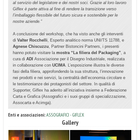
al servizio del legislatore e dei nostri soci. Grazie al loro lavoro
Giflex è parte attiva al fine di rendere la transizione verso
l’imballaggio flessibile del futuro sicura e sostenibile per le
nostre aziende.”
A conclusione del workshop, che ha visto anche gli interventi
di
Valter Rocchelli
, Esperto analitico norma UNI/TS 11788, e
Agnese Chiscuzzu
, Partner Bistoncini Partners, i presenti
hanno potuto visitare la
mostra “La filiera del Packaging”
, a
cura di
ADI
Associazione per il Disegno Industriale, realizzata
in collaborazione con
UCIMA
. L’esposizione illustra le diverse
fasi della filiera, approfondendo la sua struttura, l’innovazione
nei prodotti e nei servizi, la centralità dell’economia circolare e
le testimonianze dei protagonisti del settore. In qualità di
Supporter, Giflex ha aderito all’iniziativa insieme a Federazione
Carta e Grafica (Assografici e i suoi gruppi di specializzazione,
Assocarta e Acimga).
Enti e associazioni:
ASSOGRAFICI - GIFLEX
Gallery