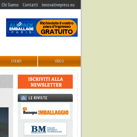
Chi Siamo
Contatti
innovativepress.eu
EVENTI
VIDEO
LE RIVISTE