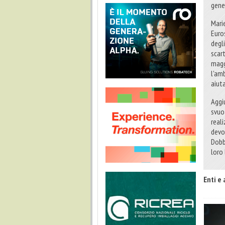
gene
Mari
Euro
degli
scart
magg
l'am
aiuta
Aggiu
svuo
reali
devo
Dobbi
loro 
Enti e 