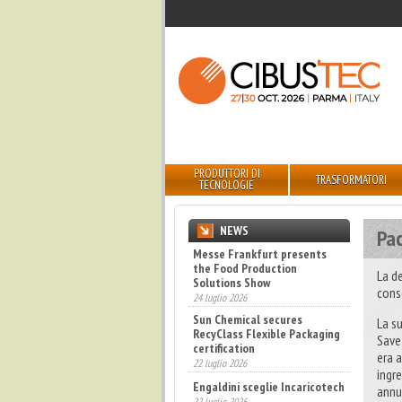
PRODUTTORI DI
TRASFORMATORI
TECNOLOGIE
NEWS
Pa
Messe Frankfurt presents
the Food Production
La d
Solutions Show
Sun Chemical secures
cons
24 luglio 2026
RecyClass Flexible Packaging
certification
La s
22 luglio 2026
Save
era 
Engaldini sceglie Incaricotech
ingr
22 luglio 2026
annu
Bevertech prende forma,