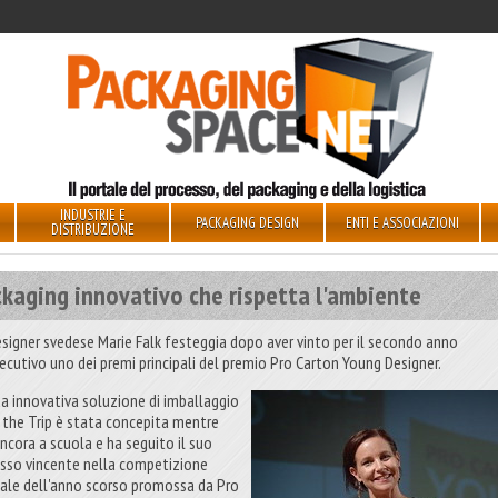
INDUSTRIE E
PACKAGING DESIGN
ENTI E ASSOCIAZIONI
DISTRIBUZIONE
ckaging innovativo che rispetta l'ambiente
esigner svedese Marie Falk festeggia dopo aver vinto per il secondo anno
ecutivo uno dei premi principali del premio Pro Carton Young Designer.
ua innovativa soluzione di imballaggio
 the Trip è stata concepita mentre
ancora a scuola e ha seguito il suo
esso vincente nella competizione
ale dell'anno scorso promossa da Pro