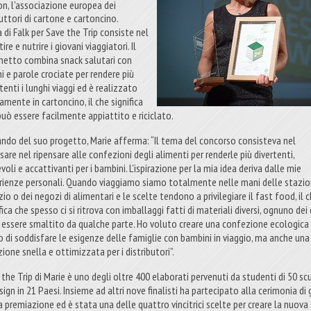
on, l'associazione europea dei
uttori di cartone e cartoncino.
a di Falk per Save the Trip consiste nel
tire e nutrire i giovani viaggiatori. Il
hetto combina snack salutari con
i e parole crociate per rendere più
tenti i lunghi viaggi ed è realizzato
amente in cartoncino, il che significa
può essere facilmente appiattito e riciclato.
ando del suo progetto, Marie afferma: “Il tema del concorso consisteva nel
sare nel ripensare alle confezioni degli alimenti per renderle più divertenti,
voli e accattivanti per i bambini. L'ispirazione per la mia idea deriva dalle mie
rienze personali. Quando viaggiamo siamo totalmente nelle mani delle stazion
zio o dei negozi di alimentari e le scelte tendono a privilegiare il fast food, il 
fica che spesso ci si ritrova con imballaggi fatti di materiali diversi, ognuno dei 
 essere smaltito da qualche parte. Ho voluto creare una confezione ecologica 
o di soddisfare le esigenze delle famiglie con bambini in viaggio, ma anche una
ione snella e ottimizzata per i distributori”.
 the Trip di Marie è uno degli oltre 400 elaborati pervenuti da studenti di 50 sc
sign in 21 Paesi. Insieme ad altri nove finalisti ha partecipato alla cerimonia di 
la premiazione ed è stata una delle quattro vincitrici scelte per creare la nuova