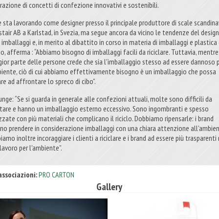
razione di concetti di confezione innovativi e sostenibili.
e sta lavorando come designer presso il principale produttore di scale scandina
stair AB a Karlstad, in Svezia, ma segue ancora da vicino le tendenze del desig
 imballaggi e, in merito al dibattito in corso in materia di imballaggi e plastica 
o, afferma : “Abbiamo bisogno di imballaggi facili da riciclare. Tuttavia, mentre
ior parte delle persone crede che sia l'imballaggio stesso ad essere dannoso 
biente, ciò di cui abbiamo effettivamente bisogno è un imballaggio che possa
re ad affrontare lo spreco di cibo”.
nge: “Se si guarda in generale alle confezioni attuali, molte sono difficili da
tare e hanno un imballaggio esterno eccessivo. Sono ingombranti e spesso
zzate con più materiali che complicano il riciclo. Dobbiamo ripensarle: i brand
no prendere in considerazione imballaggi con una chiara attenzione all'ambien
amo inoltre incoraggiare i clienti a riciclare e i brand ad essere più trasparenti
lavoro per l'ambiente”.
associazioni:
PRO CARTON
Gallery