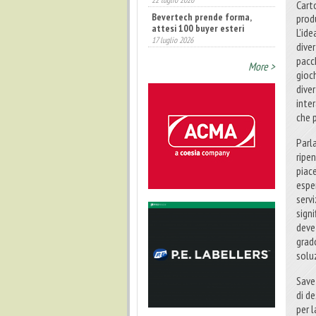
Cart
attesi 100 buyer esteri
prod
17 luglio 2026
L'ide
Annunciati i finalisti dei
diver
Diamonds Awards 2026 di FTA
Europe
pacc
More >
14 luglio 2026
gioch
diver
inter
che 
Parl
ripen
piace
espe
servi
signi
deve
grad
soluz
Save
di de
per 