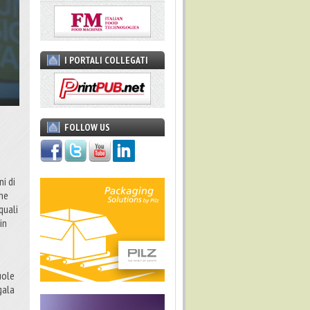
I PORTALI COLLEGATI
FOLLOW US
i di
che
quali
in
uole
gala