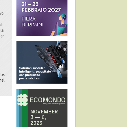
vo,
n
di
 la
per
te.
 nel