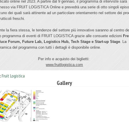
licato online nel 2023. A partire dal 9 gennaio, il programma di interviste sarà
messo via FRUIT LOGISTICA Online e prevedrà una serie di otto singoli episo
cuno dei quali sarà attinente ad un particolare orientamento nel settore dei pro
rutticoli freschi.
nte la fiera stessa, le tendenze del settore più innovative saranno al centro de
o programma di eventi di FRUIT LOGISTICA grazie alle consuete edizioni
Fr
uce Forum, Future Lab, Logistics Hub, Tech Stage e Start-up Stage
. La
ramica del programma con tutti i dettagli è disponibile online.
Per info e acquisto dei biglietti:
www.fruitlogistica.com
:
Fruit Logistica
Gallery