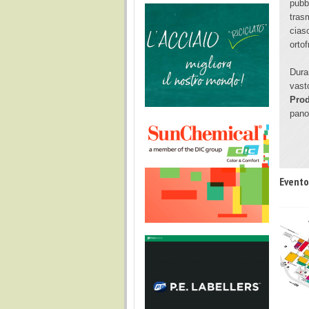
pubb
tras
cias
ortof
Dura
vast
Prod
pano
Evento