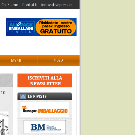
Chi Siamo
Contatti
innovativepress.eu
EVENTI
VIDEO
l 10
LE RIVISTE
a