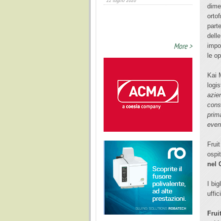
dime
ortof
part
delle
More >
impo
le o
Kai M
logis
azie
cons
prima
event
Frui
ospit
nel 
I bi
uffic
Frui