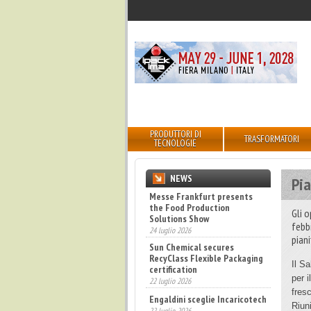
PRODUTTORI DI
TRASFORMATORI
TECNOLOGIE
NEWS
Pia
Sun Chemical secures
RecyClass Flexible Packaging
Gli o
certification
febb
22 luglio 2026
piani
Engaldini sceglie Incaricotech
22 luglio 2026
Il Sa
Annunciati i finalisti dei
per i
Diamonds Awards 2026 di FTA
fresc
Europe
Riun
14 luglio 2026