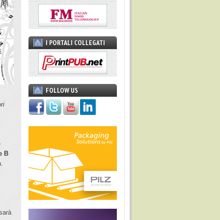
I PORTALI COLLEGATI
FOLLOW US
ri
e
e B
a.
sarà