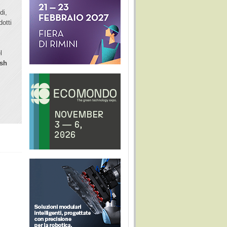
di,
dotti
l
esh