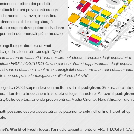
nsioni del settore dei prodotti
rutticoli freschi provenienti da ogni
e del mondo. Tuttavia, in una fiera
 dimensioni di Fruit logistica, è
rtante sapere dove potere individuare
pportunità commerciali più immediate.
angelberger, direttore di Fruit
tica, offre alcuni utili consigli:
“Quali
nde si intende visitare? Basta cercare nell'elenco completo degli espositori o
ultare FRUIT LOGISTICA Online per contattare i rappresentanti degli esposito
 dell'inizio della fiera. Inoltre, è consigliabile scaricare una copia della mappa
i, che semplifica la navigazione all’interno del sito”.
t logistica 2023 sorprenderà con molte novità; il
padiglione 26
sarà ampliato 
erà i fornitori oltreoceano e le società di logistica estere. Altrove, il
padiglion
CityCube
ospiterà aziende provenienti da Medio Oriente, Nord Africa e Turchi
glietti possono essere acquistati anticipatamente solo nell’online Ticket Shop
iale.
tnet's World of Fresh Ideas
, l’annuale appuntamento di FRUIT LOGISTICA, 