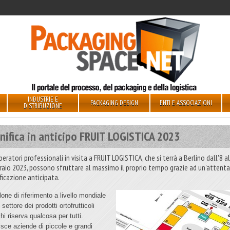
INDUSTRIE E
PACKAGING DESIGN
ENTI E ASSOCIAZIONI
DISTRIBUZIONE
nifica in anticipo FRUIT LOGISTICA 2023
peratori professionali in visita a FRUIT LOGISTICA, che si terrà a Berlino dall'8 a
raio 2023, possono sfruttare al massimo il proprio tempo grazie ad un'attent
ficazione anticipata.
lone di riferimento a livello mondiale
l settore dei prodotti ortofrutticoli
hi riserva qualcosa per tutti.
isce aziende di piccole e grandi