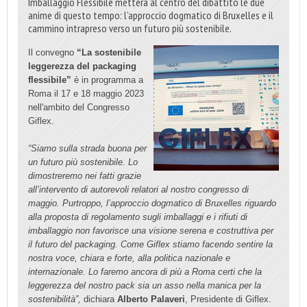
Imballaggio Flessibile metterà al centro del dibattito le due
anime di questo tempo: l’approccio dogmatico di Bruxelles e il
cammino intrapreso verso un futuro più sostenibile.
Il convegno
“La sostenibile
leggerezza del packaging
flessibile”
è in programma a
Roma il 17 e 18 maggio 2023
nell'ambito del Congresso
Giflex.
“Siamo sulla strada buona per
un futuro più sostenibile. Lo
dimostreremo nei fatti grazie
all’intervento di autorevoli relatori al nostro congresso di
maggio. Purtroppo, l’approccio dogmatico di Bruxelles riguardo
alla proposta di regolamento sugli imballaggi e i rifiuti di
imballaggio non favorisce una visione serena e costruttiva per
il futuro del packaging. Come Giflex stiamo facendo sentire la
nostra voce, chiara e forte, alla politica nazionale e
internazionale. Lo faremo ancora di più a Roma certi che la
leggerezza del nostro pack sia un asso nella manica per la
sostenibilità”,
dichiara
Alberto Palaveri
, Presidente di Giflex.