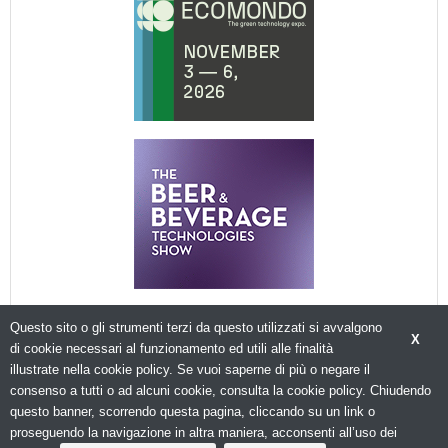
Questo sito o gli strumenti terzi da questo utilizzati si avvalgono
X
di cookie necessari al funzionamento ed utili alle finalità
illustrate nella cookie policy. Se vuoi saperne di più o negare il
consenso a tutti o ad alcuni cookie, consulta la cookie policy. Chiudendo
© Copyright 2026. Packagingspace.net - Il portale del packaging - N.ro Iscrizione ROC 35480 -
questo banner, scorrendo questa pagina, cliccando su un link o
Privacy policy
proseguendo la navigazione in altra maniera, acconsenti all’uso dei