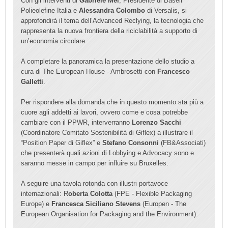
Con gli interventi di
Gabriele Mei
, Presidente di Basell
Polieolefine Italia e
Alessandra Colombo
di Versalis, si
approfondirà il tema dell’Advanced Reclying, la tecnologia che
rappresenta la nuova frontiera della riciclabilità a supporto di
un’economia circolare.
A completare la panoramica la presentazione dello studio a
cura di The European House - Ambrosetti con
Francesco
Galletti
.
Per rispondere alla domanda che in questo momento sta più a
cuore agli addetti ai lavori, ovvero come e cosa potrebbe
cambiare con il PPWR, interverranno
Lorenzo Sacchi
(Coordinatore Comitato Sostenibilità di Giflex) a illustrare il
“Position Paper di Giflex” e
Stefano Consonni
(FB&Associati)
che presenterà quali azioni di Lobbying e Advocacy sono e
saranno messe in campo per influire su Bruxelles.
A seguire una tavola rotonda con illustri portavoce
internazionali: R
oberta Colotta
(FPE - Flexible Packaging
Europe) e
Francesca Siciliano Stevens
(Europen - The
European Organisation for Packaging and the Environment).