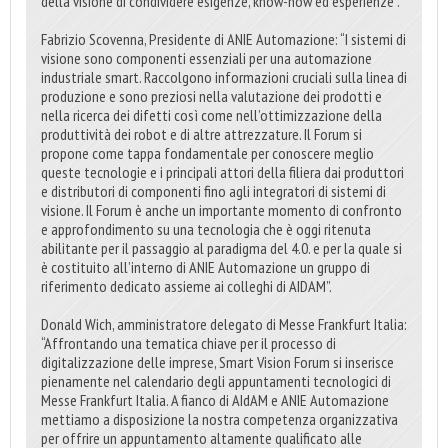
della visione di condividere esigenze, know-how ed esperienze”.
Fabrizio Scovenna, Presidente di ANIE Automazione: “I sistemi di
visione sono componenti essenziali per una automazione
industriale smart. Raccolgono informazioni cruciali sulla linea di
produzione e sono preziosi nella valutazione dei prodotti e
nella ricerca dei difetti così come nell’ottimizzazione della
produttività dei robot e di altre attrezzature. Il Forum si
propone come tappa fondamentale per conoscere meglio
queste tecnologie e i principali attori della filiera dai produttori
e distributori di componenti fino agli integratori di sistemi di
visione. Il Forum è anche un importante momento di confronto
e approfondimento su una tecnologia che è oggi ritenuta
abilitante per il passaggio al paradigma del 4.0. e per la quale si
è costituito all’interno di ANIE Automazione un gruppo di
riferimento dedicato assieme ai colleghi di AIDAM”.
Donald Wich, amministratore delegato di Messe Frankfurt Italia:
“Affrontando una tematica chiave per il processo di
digitalizzazione delle imprese, Smart Vision Forum si inserisce
pienamente nel calendario degli appuntamenti tecnologici di
Messe Frankfurt Italia. A fianco di AIdAM e ANIE Automazione
mettiamo a disposizione la nostra competenza organizzativa
per offrire un appuntamento altamente qualificato alle