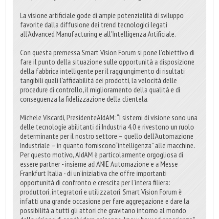
La visione artificiale gode di ampie potenzialità di sviluppo
favorite dalla diffusione dei trend tecnologici legati
all’Advanced Manufacturing e all’Intelligenza Artificiale.
Con questa premessa Smart Vision Forum si pone l’obiettivo di
fare il punto della situazione sulle opportunità a disposizione
della fabbrica intelligente per il raggiungimento di risultati
tangibili quali l’affidabilità dei prodotti, la velocità delle
procedure di controllo, il miglioramento della qualità e di
conseguenza la fidelizzazione della clientela.
Michele Viscardi, PresidenteAIdAM: “I sistemi di visione sono una
delle tecnologie abilitanti di Industria 4.0 e rivestono un ruolo
determinante per il nostro settore – quello dell’Automazione
Industriale – in quanto forniscono“intelligenza” alle macchine.
Per questo motivo, AIdAM è particolarmente orgogliosa di
essere partner - insieme ad ANIE Automazione e a Messe
Frankfurt Italia - di un'iniziativa che offre importanti
opportunità di confronto e crescita per l’intera filiera:
produttori, integratori e utilizzatori. Smart Vision Forum è
infatti una grande occasione per fare aggregazione e dare la
possibilità a tutti gli attori che gravitano intorno al mondo