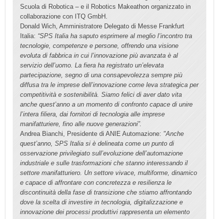
Scuola di Robotica – e il Robotics Makeathon organizzato in
collaborazione con ITQ GmbH.
Donald Wich, Amministratore Delegato di Messe Frankfurt
Italia:
“SPS Italia ha saputo esprimere al meglio l’incontro tra
tecnologie, competenze e persone, offrendo una visione
evoluta di fabbrica in cui l’innovazione più avanzata è al
servizio dell’uomo. La fiera ha registrato un’elevata
partecipazione, segno di una consapevolezza sempre più
diffusa tra le imprese dell’innovazione come leva strategica per
competitività e sostenibilità. Siamo felici di aver dato vita
anche quest’anno a un momento di confronto capace di unire
l’intera filiera, dai fornitori di tecnologia alle imprese
manifatturiere, fino alle nuove generazioni”.
Andrea Bianchi, Presidente di ANIE Automazione:
"Anche
quest’anno, SPS Italia si è delineata come un punto di
osservazione privilegiato sull’evoluzione dell’automazione
industriale e sulle trasformazioni che stanno interessando il
settore manifatturiero. Un settore vivace, multiforme, dinamico
e capace di affrontare con concretezza e resilienza le
discontinuità della fase di transizione che stiamo affrontando
dove la scelta di investire in tecnologia, digitalizzazione e
innovazione dei processi produttivi rappresenta un elemento