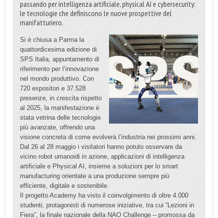
passando per intelligenza artificiale, physical AI e cybersecurity:
le tecnologie che definiscono le nuove prospettive del
manifatturiero.
Si è chiusa a Parma la
quattordicesima edizione di
SPS Italia, appuntamento di
riferimento per l’innovazione
nel mondo produttivo. Con
720 espositori e 37.528
presenze, in crescita rispetto
al 2025, la manifestazione è
stata vetrina delle tecnologie
più avanzate, offrendo una
visione concreta di come evolverà l’industria nei prossimi anni.
Dal 26 al 28 maggio i visitatori hanno potuto osservare da
vicino robot umanoidi in azione, applicazioni di intelligenza
artificiale e Physical AI, insieme a soluzioni per lo smart
manufacturing orientate a una produzione sempre più
efficiente, digitale e sostenibile.
Il progetto Academy ha visto il coinvolgimento di oltre 4.000
studenti, protagonisti di numerose iniziative, tra cui “Lezioni in
Fiera”, la finale nazionale della NAO Challenge – promossa da