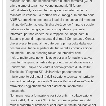
manifestazione, con riconoscimento di credi formativi (CFP). Il
primo giorno si terrà il convegno inaugurale “Il futuro
dell'industria? Qui e ora. Tecnologie e competenze per la
manifattura italiana”, la mattina del 28 maggio. In questa sede
ANIE Automazione presenterà i dati di consuntivo del mercato
italiano dell’automazione. Si discuterà poi dell’impatto sociale
delle nuove tecnologie, un tema sul quale è importante
informarsi per non cadere nelle trappole dei luoghi comuni.
Saranno presenti i rappresentanti di tutti i Competence Center,
che si presenteranno al mercato per la prima volta dalla loro
costituzione. Infine si parlerà del futuro della comunicazione
industriale, uno dei trending topics dei prossimi anni.
Inoltre, molte saranno le iniziative per una formazione attiva
durante i tre giorni, a partire dal progetto in collaborazione con
Fondazione Cariplo che vedrà il coinvolgimento di 76 Istituti
Tecnici del “Progetto SI”. Un’iniziativa per sostenere il
miglioramento della qualità dell’istruzione tecnica nel territorio
lombardo e nelle provincie di Novara e Verbano-Cusio-Ossola,
attraverso l’aggiornamento delle dotazioni laboratoriali
scolastiche.
Non mancherà la formazione per i docenti. In collaborazione
con AIdAM, Didacta e ANIE Automazione, e patrocinato dal
Miur, il progetto si propone di coniugare le finalità educative del