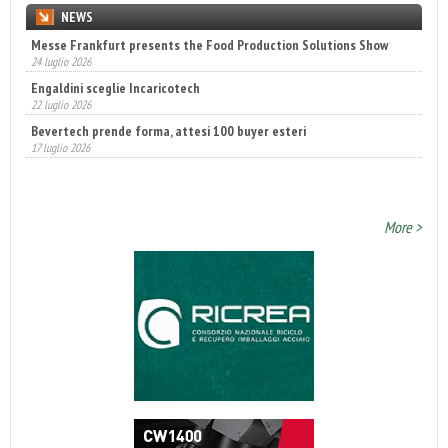
NEWS
Messe Frankfurt presents the Food Production Solutions Show
Engaldini sceglie Incaricotech
24 luglio 2026
22 luglio 2026
Bevertech prende forma, attesi 100 buyer esteri
17 luglio 2026
Fatturato record per l'industria cosmetica in Italia
10 luglio 2026
More >