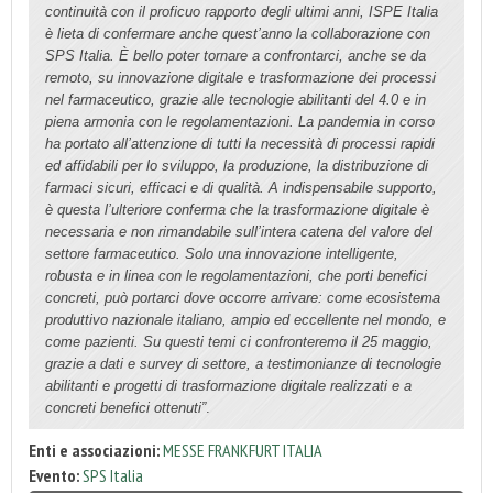
continuità con il proficuo rapporto degli ultimi anni, ISPE Italia
è lieta di confermare anche quest’anno la collaborazione con
SPS Italia. È bello poter tornare a confrontarci, anche se da
remoto, su innovazione digitale e trasformazione dei processi
nel farmaceutico, grazie alle tecnologie abilitanti del 4.0 e in
piena armonia con le regolamentazioni. La pandemia in corso
ha portato all’attenzione di tutti la necessità di processi rapidi
ed affidabili per lo sviluppo, la produzione, la distribuzione di
farmaci sicuri, efficaci e di qualità. A indispensabile supporto,
è questa l’ulteriore conferma che la trasformazione digitale è
necessaria e non rimandabile sull’intera catena del valore del
settore farmaceutico. Solo una innovazione intelligente,
robusta e in linea con le regolamentazioni, che porti benefici
concreti, può portarci dove occorre arrivare: come ecosistema
produttivo nazionale italiano, ampio ed eccellente nel mondo, e
come pazienti. Su questi temi ci confronteremo il 25 maggio,
grazie a dati e survey di settore, a testimonianze di tecnologie
abilitanti e progetti di trasformazione digitale realizzati e a
concreti benefici ottenuti”
.
Enti e associazioni:
MESSE FRANKFURT ITALIA
Evento:
SPS Italia