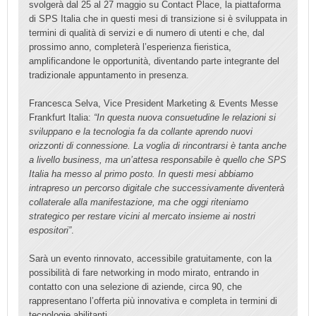
svolgerà dal 25 al 27 maggio su Contact Place, la piattaforma
di SPS Italia che in questi mesi di transizione si è sviluppata in
termini di qualità di servizi e di numero di utenti e che, dal
prossimo anno, completerà l’esperienza fieristica,
amplificandone le opportunità, diventando parte integrante del
tradizionale appuntamento in presenza.
Francesca Selva, Vice President Marketing & Events Messe
Frankfurt Italia:
“In questa nuova consuetudine le relazioni si
sviluppano e la tecnologia fa da collante aprendo nuovi
orizzonti di connessione. La voglia di rincontrarsi è tanta anche
a livello business, ma un’attesa responsabile è quello che SPS
Italia ha messo al primo posto. In questi mesi abbiamo
intrapreso un percorso digitale che successivamente diventerà
collaterale alla manifestazione, ma che oggi riteniamo
strategico per restare vicini al mercato insieme ai nostri
espositori”
.
Sarà un evento rinnovato, accessibile gratuitamente, con la
possibilità di fare networking in modo mirato, entrando in
contatto con una selezione di aziende, circa 90, che
rappresentano l’offerta più innovativa e completa in termini di
tecnologie abilitanti.