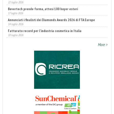
22 luglio 2026
Bevertech prende forma, attesi 100 buyer esteri
17 luglio 2026
Annunciati i finalisti dei Diamonds Awards 2026 di FTA Europe
14 luglio 2026
Fatturato record per l'industria cosmetica in Italia
10 luglio 2026
More >