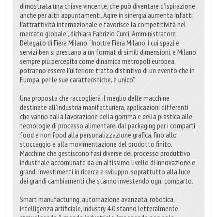
dimostrata una chiave vincente, che può diventare d’ispirazione
anche per altri appuntamenti. Agire in sinergia aumenta infatti
l’attrattività internazionale e favorisce la competitività nel
mercato globale”, dichiara Fabrizio Curci, Amministratore
Delegato di Fiera Milano. “Inoltre Fiera Milano, i cui spazi e
servizi ben si prestano a un format di simili dimensioni, e Milano,
sempre più percepita come dinamica metropoli europea,
potranno essere l’ulteriore tratto distintivo di un evento che in
Europa, per le sue caratteristiche, è unico”.
Una proposta che raccoglierà il meglio delle macchine
destinate all’industria manifatturiera, applicazioni differenti
che vanno dalla lavorazione della gomma e della plastica alle
tecnologie di processo alimentare, dal packaging per i comparti
food e non food alla personalizzazione grafica, fino allo
stoccaggio e alla movimentazione del prodotto finito.
Macchine che gestiscono fasi diverse del processo produttivo
industriale accomunate da un altissimo livello di innovazione e
grandi investimenti in ricerca e sviluppo, soprattutto alla luce
dei grandi cambiamenti che stanno investendo ogni comparto.
Smart manufacturing, automazione avanzata, robotica,
intelligenza artificiale, industry 4.0 stanno letteralmente