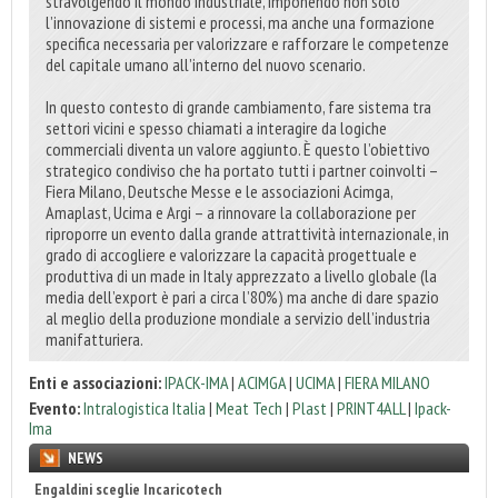
stravolgendo il mondo industriale, imponendo non solo
l’innovazione di sistemi e processi, ma anche una formazione
specifica necessaria per valorizzare e rafforzare le competenze
del capitale umano all’interno del nuovo scenario.
In questo contesto di grande cambiamento, fare sistema tra
settori vicini e spesso chiamati a interagire da logiche
commerciali diventa un valore aggiunto. È questo l’obiettivo
strategico condiviso che ha portato tutti i partner coinvolti –
Fiera Milano, Deutsche Messe e le associazioni Acimga,
Amaplast, Ucima e Argi – a rinnovare la collaborazione per
riproporre un evento dalla grande attrattività internazionale, in
grado di accogliere e valorizzare la capacità progettuale e
produttiva di un made in Italy apprezzato a livello globale (la
media dell’export è pari a circa l’80%) ma anche di dare spazio
al meglio della produzione mondiale a servizio dell’industria
manifatturiera.
Enti e associazioni:
IPACK-IMA
|
ACIMGA
|
UCIMA
|
FIERA MILANO
Evento:
Intralogistica Italia
|
Meat Tech
|
Plast
|
PRINT4ALL
|
Ipack-
Ima
NEWS
Engaldini sceglie Incaricotech