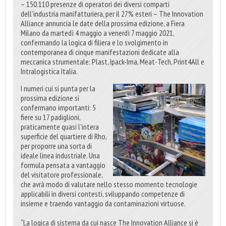
– 150.110 presenze di operatori dei diversi comparti
dell’industria manifatturiera, per il 27% esteri – The Innovation
Alliance annuncia le date della prossima edizione, a Fiera
Milano da martedì 4 maggio a venerdì 7 maggio 2021,
confermando la logica di filiera e lo svolgimento in
contemporanea di cinque manifestazioni dedicate alla
meccanica strumentale: Plast, Ipack-Ima, Meat-Tech, Print4All e
Intralogistica Italia.
I numeri cui si punta per la
prossima edizione si
confermano importanti: 5
fiere su 17 padiglioni,
praticamente quasi l’intera
superficie del quartiere di Rho,
per proporre una sorta di
ideale linea industriale. Una
formula pensata a vantaggio
del visitatore professionale,
che avrà modo di valutare nello stesso momento tecnologie
applicabili in diversi contesti, sviluppando competenze di
insieme e traendo vantaggio da contaminazioni virtuose.
“La logica di sistema da cui nasce The Innovation Alliance si è