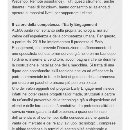
Webshop, Remote assistance). Tutti questi strumenti, anche
durante i mesi di lockdown, hanno consentito all’azienda di
operare ai massimi livelli per supportare i clienti.
Il valore della competenza: l’Early Engagement
ACMA punta non soltanto sulla propria tecnologia, ma sul
valore dell’esperienza e della competenza umana. Per questo,
a partire dal 2018 ha implementato il processo di Early
Engagement, che prevede l’introduzione e affiancamento di
uno specialista del customer service già nelle prime fasi dopo
l’ordine e, insieme al venditore, accompagna il cliente durante
la costruzione e installazione della macchina. Si tratta di una
figura con approfondite skill tecniche che va ad affiancare la
parte commerciale in tutte le fasi di gestione della commessa
per creare un pacchetto ancora più personalizzato.
Uno dei valori aggiunti del progetto Early Engagement risiede
infatti nel poter creare progetti tailor made, strutturati a partire
da un’analisi preventiva delle tecnologie già a disposizione dei
clienti e delle loro necessità produttive. La professionalità del
servizio viene garantita dall’esperienza quasi centennale
dell’azienda e, al contempo, dalla conoscenza che questa
vanta del mercato e dei relativi sviluppi tecnologici, comprese
le ultime tendenze in termini di sostenibilità ambientale e