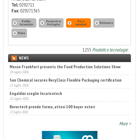
Tel:
0292711
Fax:
029271365
Profilo
Prodotti in
Post
Referenze
Aziendale
Dettaglio
correlati
Video
1255
Prodotti e tecnologie
NEWS
Messe Frankfurt presents the Food Production Solutions Show
24 luglio 2026
Sun Chemical secures RecyClass Flexible Packaging certification
22 luglio 2026
Engaldini sceglie Incaricotech
22 luglio 2026
Bevertech prende forma, attesi 100 buyer esteri
17 luglio 2026
Annunciati i finalisti dei Diamonds Awards 2026 di FTA Europe
More >
14 luglio 2026