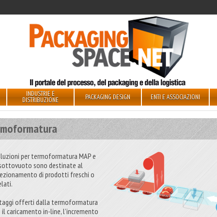
INDUSTRIE E
PACKAGING DESIGN
ENTI E ASSOCIAZIONI
DISTRIBUZIONE
rmoformatura
oluzioni per termoformatura MAP e
 sottovuoto sono destinate al
ezionamento di prodotti freschi o
lati.
ntaggi offerti dalla termoformatura
 il caricamento in-line, l’incremento