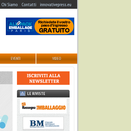
Chi Siamo
Contatti
innovativepress.eu
EVENTI
VIDEO
LE RIVISTE