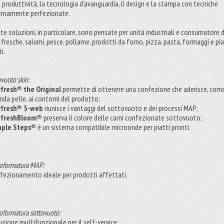
a produttività, la tecnologia d'avanguardia, il design e la stampa con tecniche
emamente perfezionate.
te soluzioni, in particolare, sono pensate per unità industriali e consumatore d
 fresche, salumi, pesce, pollame, prodotti da forno, pizza, pasta, formaggi e pia
i.
vuoto skin:
fresh® the Original
permette di ottenere una confezione che aderisce, com
nda pelle, ai contorni del prodotto;
rfresh® 3-web
riunisce i vantaggi del sottovuoto e dei processi MAP;
rfreshBloom®
preserva il colore delle carni confezionate sottovuoto;
mple Steps®
è un sistema compatibile microonde per piatti pronti.
oformatura MAP:
nfezionamento ideale per prodotti affettati.
oformatura sottovuoto:
uzione multifunzionale per il self-service.