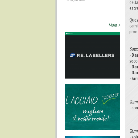
dell
estr
Ques
More >
carni
pront
Sotto
-
Dar
seco
-
Da
-
Da
-
Si
Term
- co
Term
- sol