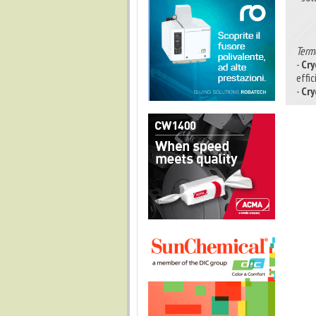
Term
-
Cry
effi
-
Cry