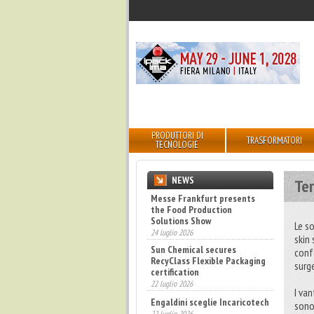
PRODUTTORI DI
TRASFORMATORI
TECNOLOGIE
NEWS
Te
Sun Chemical secures
RecyClass Flexible Packaging
certification
Le s
22 luglio 2026
skin
Engaldini sceglie Incaricotech
conf
22 luglio 2026
surge
Annunciati i finalisti dei
Diamonds Awards 2026 di FTA
I va
Europe
sono
14 luglio 2026