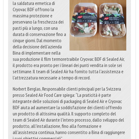
la saldatura ermetica di
Cryovac BDF offrono la
massima protezione e
preservano la freschezza dei
pasti più a lungo, con una
durata di conservazione fino a
cinque giorni. Dal momento
della decisione dell'azienda
Bina di implementare nella
sua produzione il film termoretraibile Cryovac BDF di Sealed Air,
il prodotto era pronto per i lineari dei punti vendita in sole sei
settimane. Il team di Sealed Air ha fornito tutta l'assistenza e
l'attrezzatura necessarie a tempo di record.
Norbert Berglas, Responsabile clienti principali per la Svizzera
presso Sealed Air Food Care spiega: “La praticità è parte
integrante delle soluzioni di packaging di Sealed Air e Cryovac
BDF aiuta ad aumentare la soddisfazione dei clienti offrendo
un prodotto di altissima qualità. Il supporto completo del
team di Sealed Air durante l'intero processo, dallo sviluppo del
prodotto, all'installazione, fino alla formazione e
all'assistenza continua, hanno consentito a Bina di raggiungere
i suoi obiettivi commerciali”.