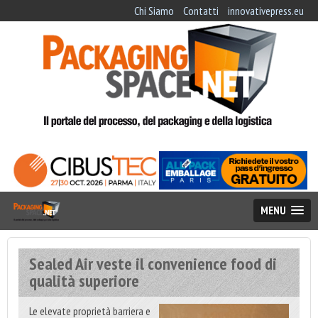
Chi Siamo
Contatti
innovativepress.eu
MENU
Sealed Air veste il convenience food di
qualità superiore
Le elevate proprietà barriera e