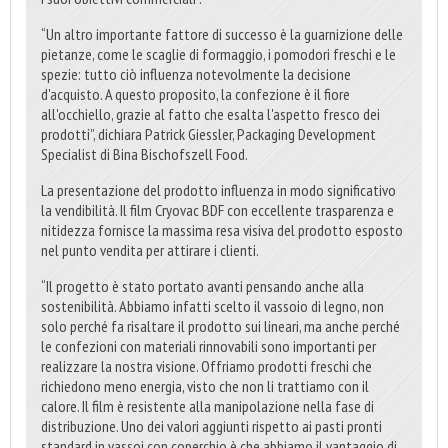
“Un altro importante fattore di successo è la guarnizione delle
pietanze, come le scaglie di formaggio, i pomodori freschi e le
spezie: tutto ciò influenza notevolmente la decisione
d'acquisto. A questo proposito, la confezione è il fiore
all'occhiello, grazie al fatto che esalta l'aspetto fresco dei
prodotti”, dichiara Patrick Giessler, Packaging Development
Specialist di Bina Bischofszell Food.
La presentazione del prodotto influenza in modo significativo
la vendibilità. Il film Cryovac BDF con eccellente trasparenza e
nitidezza fornisce la massima resa visiva del prodotto esposto
nel punto vendita per attirare i clienti.
“Il progetto è stato portato avanti pensando anche alla
sostenibilità. Abbiamo infatti scelto il vassoio di legno, non
solo perché fa risaltare il prodotto sui lineari, ma anche perché
le confezioni con materiali rinnovabili sono importanti per
realizzare la nostra visione. Offriamo prodotti freschi che
richiedono meno energia, visto che non li trattiamo con il
calore. Il film è resistente alla manipolazione nella fase di
distribuzione. Uno dei valori aggiunti rispetto ai pasti pronti
standard in vassoi con coperchio è che abbiamo il vantaggio di